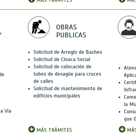
MÁS TRÁMITES
MÁS
OBRAS
Y
PUBLICAS
Solicitud de Arreglo de Baches
Solicitud de Cloaca Social
r
Solicitud de colocación de
Atenc
tubos de desagüe para cruces
de
Aplic
de calles
Certi
Solicitud de mantenimiento de
Infra
edificios municipales
Como 
la Mu
a Vía
Consu
que O
MÁS TRÁMITES
MÁS