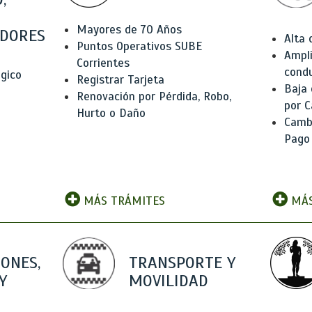
Mayores de 70 Años
DORES
Alta
Puntos Operativos SUBE
Ampli
Corrientes
condu
ógico
Registrar Tarjeta
Baja
Renovación por Pérdida, Robo,
por C
Hurto o Daño
Camb
Pago
MÁS TRÁMITES
MÁS
IONES,
TRANSPORTE Y
Y
MOVILIDAD