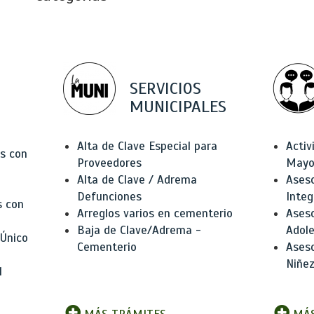
SERVICIOS
MUNICIPALES
Alta de Clave Especial para
Activ
as con
Proveedores
Mayo
Alta de Clave / Adrema
Aseso
Defunciones
Integ
s con
Arreglos varios en cementerio
Aseso
Baja de Clave/Adrema -
Adole
 Único
Cementerio
Aseso
Niñez
l