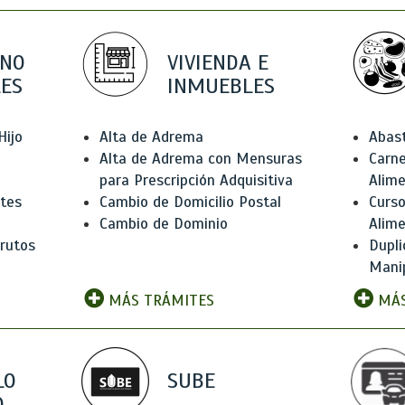
 NO
VIVIENDA E
ES
INMUEBLES
Hijo
Alta de Adrema
Abas
Alta de Adrema con Mensuras
Carne
para Prescripción Adquisitiva
Alim
ntes
Cambio de Domicilio Postal
Curso
Cambio de Dominio
Alim
rutos
Dupli
Manip
MÁS TRÁMITES
MÁS
LO
SUBE
,