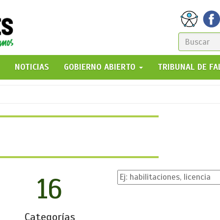
FORM
DE
GO!
NOTICIAS
GOBIERNO ABIERTO
TRIBUNAL DE F
BÚSQ
16
Categorías