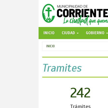
Pasar
al
contenido
principal
INICIO
CIUDAD
GOBIERNO
Se
INICIO
encuentra
usted
Tramites
aquí
242
Trámites