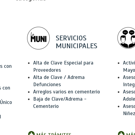
SERVICIOS
MUNICIPALES
Alta de Clave Especial para
Activ
as con
Proveedores
Mayo
Alta de Clave / Adrema
Aseso
Defunciones
Integ
s con
Arreglos varios en cementerio
Aseso
Baja de Clave/Adrema -
Adole
 Único
Cementerio
Aseso
Niñez
l