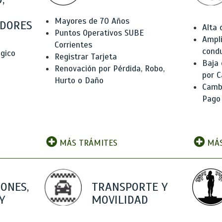
Mayores de 70 Años
DORES
Alta
Puntos Operativos SUBE
Ampli
Corrientes
condu
ógico
Registrar Tarjeta
Baja
Renovación por Pérdida, Robo,
por C
Hurto o Daño
Camb
Pago
MÁS TRÁMITES
MÁS
IONES,
TRANSPORTE Y
Y
MOVILIDAD