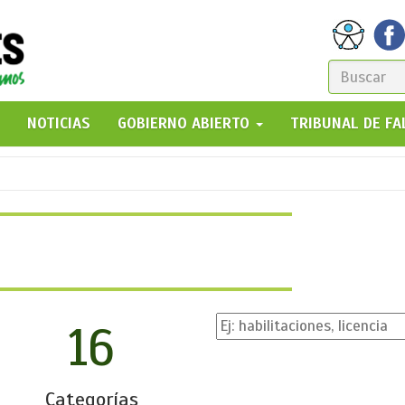
FORM
DE
GO!
NOTICIAS
GOBIERNO ABIERTO
TRIBUNAL DE F
BÚSQ
16
Categorías