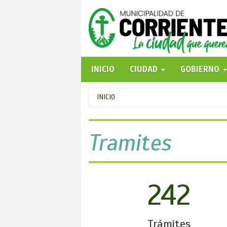
Pasar
al
contenido
principal
INICIO
CIUDAD
GOBIERNO
Se
INICIO
encuentra
usted
Tramites
aquí
242
Trámites