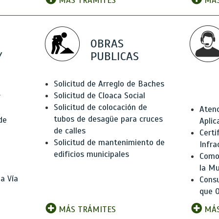
MÁS TRÁMITES
MÁS
OBRAS
Y
PUBLICAS
Solicitud de Arreglo de Baches
Solicitud de Cloaca Social
r
Solicitud de colocación de
Atenc
tubos de desagüe para cruces
de
Aplic
de calles
Certi
Solicitud de mantenimiento de
Infra
edificios municipales
Como 
la Mu
a Vía
Consu
que O
MÁS TRÁMITES
MÁS