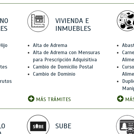
 NO
VIVIENDA E
ES
INMUEBLES
Hijo
Alta de Adrema
Abas
Alta de Adrema con Mensuras
Carne
para Prescripción Adquisitiva
Alim
ntes
Cambio de Domicilio Postal
Curso
Cambio de Dominio
Alim
rutos
Dupli
Manip
MÁS TRÁMITES
MÁS
LO
SUBE
,