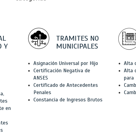
AL
TRAMITES NO
 Y
MUNICIPALES
Asignación Universal por Hijo
Alta
Certificación Negativa de
Alta
ANSES
para 
Certificado de Antecedentes
Cambi
Penales
Camb
a,
Constancia de Ingresos Brutos
ntes
te en
ntes
os