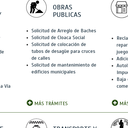
OBRAS
Y
PUBLICAS
Solicitud de Arreglo de Baches
Solicitud de Cloaca Social
r
Recla
Solicitud de colocación de
repar
tubos de desagüe para cruces
de
juego
de calles
Adici
Solicitud de mantenimiento de
Autol
edificios municipales
Impu
Baja 
a Vía
comer
MÁS TRÁMITES
MÁS