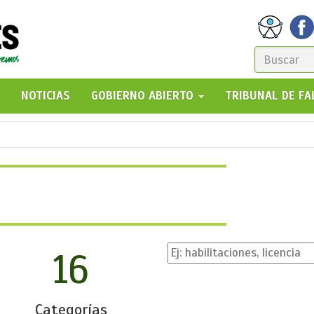
FORM
DE
GO!
NOTICIAS
GOBIERNO ABIERTO
TRIBUNAL DE F
BÚSQ
16
Categorías