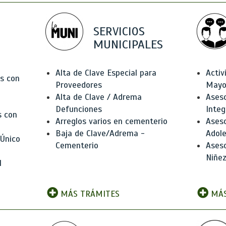
SERVICIOS
MUNICIPALES
Alta de Clave Especial para
Activ
as con
Proveedores
Mayo
Alta de Clave / Adrema
Aseso
Defunciones
Integ
s con
Arreglos varios en cementerio
Aseso
Baja de Clave/Adrema -
Adole
 Único
Cementerio
Aseso
Niñez
l
MÁS TRÁMITES
MÁS