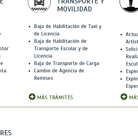
E
TRANSPORTE Y
MOVILIDAD
Baja de Habilitación de Taxi y
e
de Licencia
Actua
Baja de Habilitación de
Artís
otor
Transporte Escolar y de
Solic
n
Licencia
Reali
de
Baja de Transporte de Carga
Escul
nta
Cambio de Agencia de
Espec
Remises
Explo
Espec
MÁS TRÁMITES
MÁS
ARES