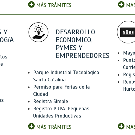
MÁS TRÁMITES
MÁS
 Y
DESARROLLO
OGíA
ECONOMICO,
PYMES Y
Mayo
EMPRENDEDORES
tos
Punt
de
Corri
Parque Industrial Tecnológico
Regis
Santa Catalina
Renov
Permiso para Ferias de la
Hurt
Ciudad
os
Registra Simple
Registro PUPA. Pequeñas
Unidades Productivas
MÁS TRÁMITES
MÁS