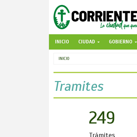
Pasar
al
contenido
principal
INICIO
CIUDAD
GOBIERNO
Se
INICIO
encuentra
usted
Tramites
aquí
249
Trámites