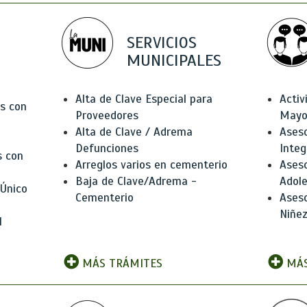
SERVICIOS
MUNICIPALES
Alta de Clave Especial para
Activ
as con
Proveedores
Mayo
Alta de Clave / Adrema
Aseso
Defunciones
Integ
s con
Arreglos varios en cementerio
Aseso
Baja de Clave/Adrema -
Adole
 Único
Cementerio
Aseso
Niñez
l
MÁS TRÁMITES
MÁS