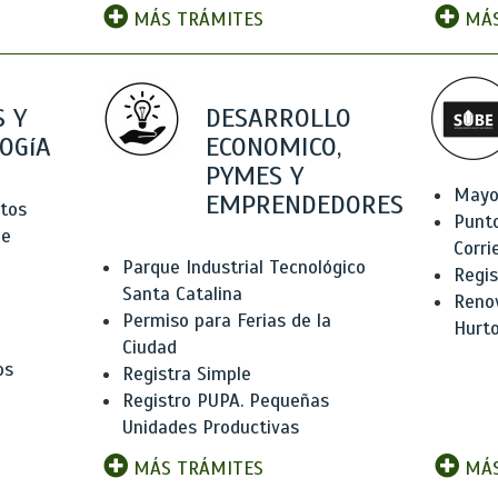
MÁS TRÁMITES
MÁS
 Y
DESARROLLO
OGíA
ECONOMICO,
PYMES Y
Mayo
EMPRENDEDORES
tos
Punt
de
Corri
Parque Industrial Tecnológico
Regis
Santa Catalina
Renov
Permiso para Ferias de la
Hurt
Ciudad
os
Registra Simple
Registro PUPA. Pequeñas
Unidades Productivas
MÁS TRÁMITES
MÁS