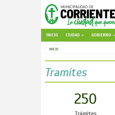
Pasar
al
contenido
principal
INICIO
CIUDAD
GOBIERNO
Se
INICIO
encuentra
usted
Tramites
aquí
250
Trámites