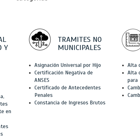
AL
TRAMITES NO
 Y
MUNICIPALES
Asignación Universal por Hijo
Alta
Certificación Negativa de
Alta
ANSES
para 
Certificado de Antecedentes
Cambi
Penales
Camb
a,
Constancia de Ingresos Brutos
ntes
te en
ntes
os