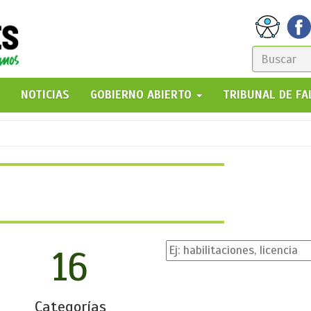
FORM
DE
GO!
NOTICIAS
GOBIERNO ABIERTO
TRIBUNAL DE F
BÚSQ
16
Categorías