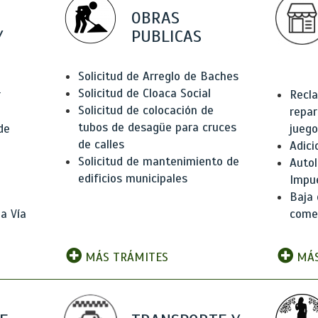
OBRAS
Y
PUBLICAS
Solicitud de Arreglo de Baches
Solicitud de Cloaca Social
r
Recla
Solicitud de colocación de
repar
tubos de desagüe para cruces
de
juego
de calles
Adici
Solicitud de mantenimiento de
Autol
edificios municipales
Impu
Baja 
a Vía
comer
MÁS TRÁMITES
MÁS