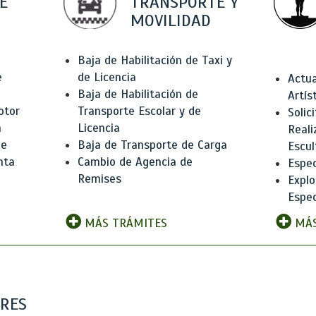
E
TRANSPORTE Y
MOVILIDAD
Baja de Habilitación de Taxi y
e
de Licencia
Actua
Baja de Habilitación de
Artís
otor
Transporte Escolar y de
Solic
n
Licencia
Reali
de
Baja de Transporte de Carga
Escul
nta
Cambio de Agencia de
Espec
Remises
Explo
Espec
MÁS TRÁMITES
MÁS
ARES