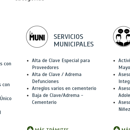
SERVICIOS
MUNICIPALES
Alta de Clave Especial para
Activ
as con
Proveedores
Mayo
Alta de Clave / Adrema
Aseso
Defunciones
Integ
s con
Arreglos varios en cementerio
Aseso
Baja de Clave/Adrema -
Adole
 Único
Cementerio
Aseso
Niñez
l