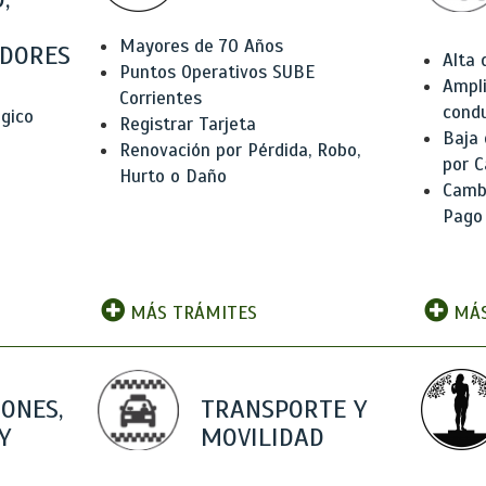
Mayores de 70 Años
DORES
Alta
Puntos Operativos SUBE
Ampli
Corrientes
condu
ógico
Registrar Tarjeta
Baja
Renovación por Pérdida, Robo,
por C
Hurto o Daño
Camb
Pago
MÁS TRÁMITES
MÁS
IONES,
TRANSPORTE Y
Y
MOVILIDAD