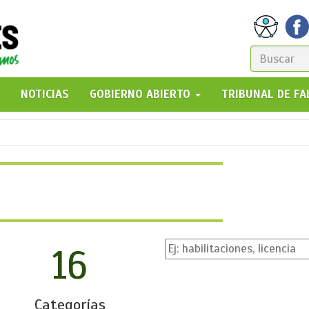
FORM
DE
GO!
NOTICIAS
GOBIERNO ABIERTO
TRIBUNAL DE F
BÚSQ
16
Categorías