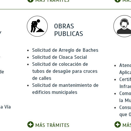
MÁS TRÁMITES
MÁS
OBRAS
Y
PUBLICAS
Solicitud de Arreglo de Baches
Solicitud de Cloaca Social
r
Solicitud de colocación de
Atenc
tubos de desagüe para cruces
de
Aplic
de calles
Certi
Solicitud de mantenimiento de
Infra
edificios municipales
Como 
la Mu
a Vía
Consu
que O
MÁS TRÁMITES
MÁS