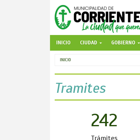
Pasar
al
contenido
principal
INICIO
CIUDAD
GOBIERNO
Se
INICIO
encuentra
usted
Tramites
aquí
242
Trámites