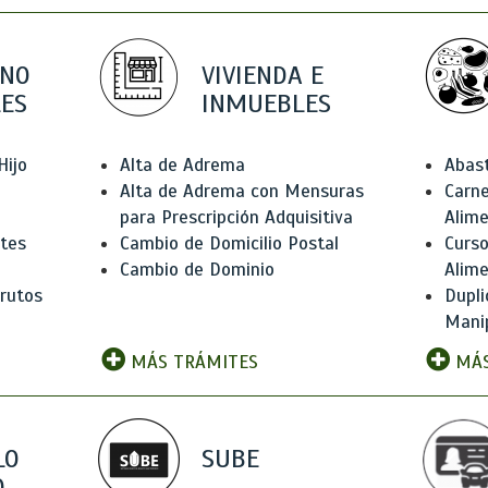
 NO
VIVIENDA E
ES
INMUEBLES
Hijo
Alta de Adrema
Abas
Alta de Adrema con Mensuras
Carne
para Prescripción Adquisitiva
Alim
ntes
Cambio de Domicilio Postal
Curso
Cambio de Dominio
Alim
rutos
Dupli
Manip
MÁS TRÁMITES
MÁS
LO
SUBE
,