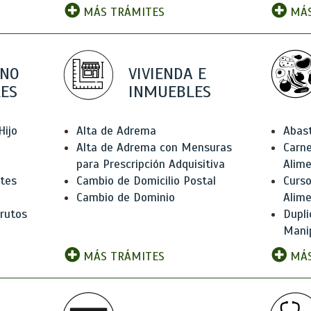
MÁS TRÁMITES
MÁS
 NO
VIVIENDA E
ES
INMUEBLES
Hijo
Alta de Adrema
Abas
Alta de Adrema con Mensuras
Carne
para Prescripción Adquisitiva
Alim
ntes
Cambio de Domicilio Postal
Curso
Cambio de Dominio
Alim
rutos
Dupli
Manip
MÁS TRÁMITES
MÁS