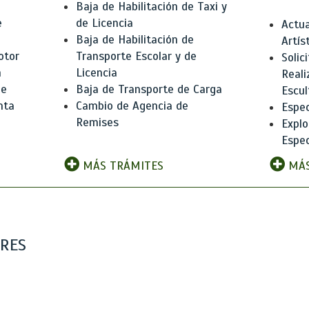
Baja de Habilitación de Taxi y
e
de Licencia
Actua
Baja de Habilitación de
Artís
otor
Transporte Escolar y de
Solic
n
Licencia
Reali
de
Baja de Transporte de Carga
Escul
nta
Cambio de Agencia de
Espec
Remises
Explo
Espec
MÁS TRÁMITES
MÁS
ARES