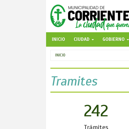
Pasar
al
contenido
principal
INICIO
CIUDAD
GOBIERNO
Se
INICIO
encuentra
usted
Tramites
aquí
242
Trámites