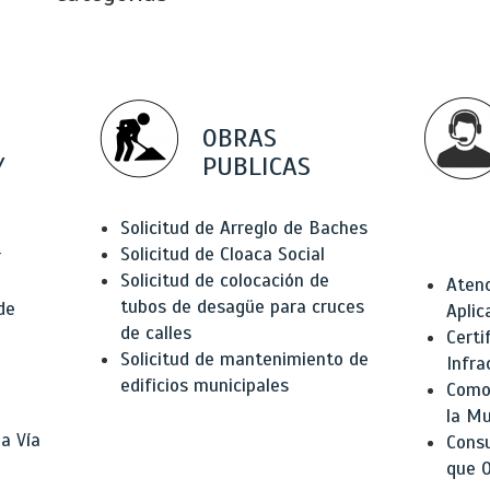
OBRAS
Y
PUBLICAS
Solicitud de Arreglo de Baches
Solicitud de Cloaca Social
r
Solicitud de colocación de
Atenc
tubos de desagüe para cruces
de
Aplic
de calles
Certi
Solicitud de mantenimiento de
Infra
edificios municipales
Como 
la Mu
a Vía
Consu
que O