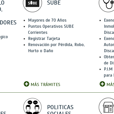
LO
SUBE
,
Mayores de 70 Años
Exen
DORES
Puntos Operativos SUBE
Inmob
Corrientes
Disc
ógico
Registrar Tarjeta
Exenc
Renovación por Pérdida, Robo,
Auto
Hurto o Daño
Disc
Obten
de Di
P.I.M
para 
MÁS TRÁMITES
MÁS
POLITICAS
ES
SOCIALES