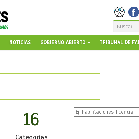
FORM
DE
GO!
NOTICIAS
GOBIERNO ABIERTO
TRIBUNAL DE F
BÚSQ
16
Categorías