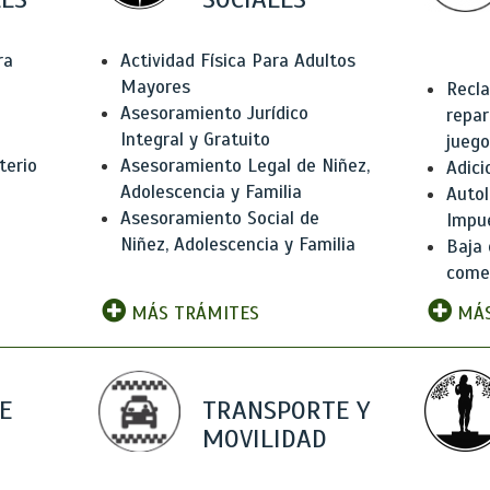
ra
Actividad Física Para Adultos
Mayores
Recla
Asesoramiento Jurídico
repar
Integral y Gratuito
juego
terio
Asesoramiento Legal de Niñez,
Adici
Adolescencia y Familia
Autol
Asesoramiento Social de
Impu
Niñez, Adolescencia y Familia
Baja 
comer
MÁS TRÁMITES
MÁS
E
TRANSPORTE Y
MOVILIDAD