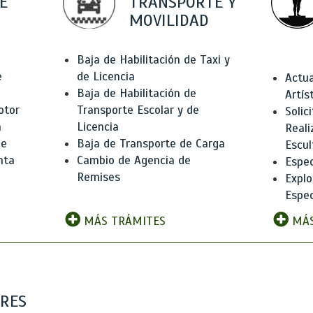
E
TRANSPORTE Y
MOVILIDAD
Baja de Habilitación de Taxi y
e
de Licencia
Actua
Baja de Habilitación de
Artís
otor
Transporte Escolar y de
Solic
n
Licencia
Reali
de
Baja de Transporte de Carga
Escul
nta
Cambio de Agencia de
Espec
Remises
Explo
Espec
MÁS TRÁMITES
MÁS
ARES