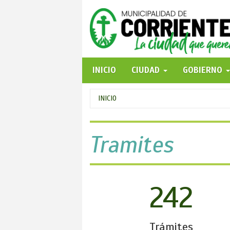
Pasar
al
contenido
principal
INICIO
CIUDAD
GOBIERNO
Se
INICIO
encuentra
usted
Tramites
aquí
242
Trámites