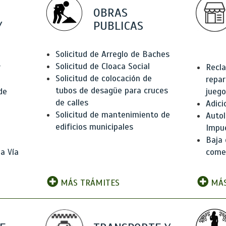
OBRAS
Y
PUBLICAS
Solicitud de Arreglo de Baches
Solicitud de Cloaca Social
r
Recla
Solicitud de colocación de
repar
tubos de desagüe para cruces
de
juego
de calles
Adici
Solicitud de mantenimiento de
Autol
edificios municipales
Impu
Baja 
a Vía
comer
MÁS TRÁMITES
MÁS