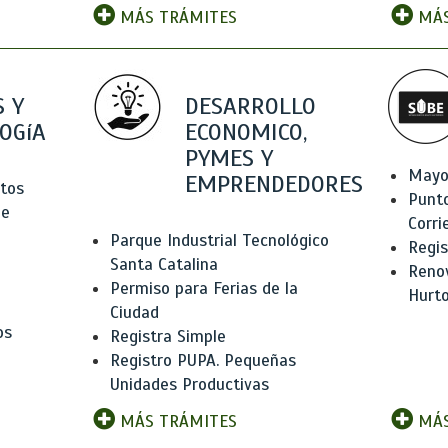
MÁS TRÁMITES
MÁS
 Y
DESARROLLO
OGíA
ECONOMICO,
PYMES Y
Mayo
EMPRENDEDORES
tos
Punt
de
Corri
Parque Industrial Tecnológico
Regis
Santa Catalina
Renov
Permiso para Ferias de la
Hurt
Ciudad
os
Registra Simple
Registro PUPA. Pequeñas
Unidades Productivas
MÁS TRÁMITES
MÁS