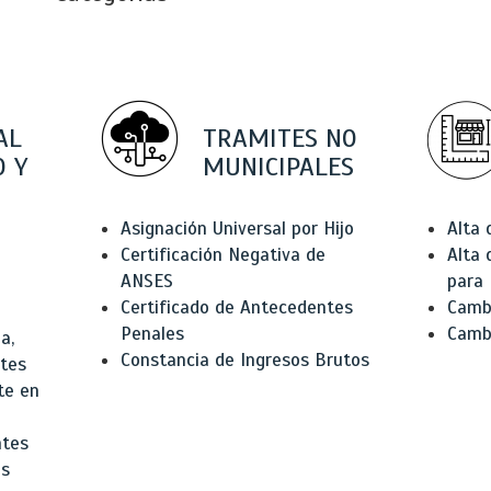
AL
TRAMITES NO
 Y
MUNICIPALES
Asignación Universal por Hijo
Alta
Certificación Negativa de
Alta
ANSES
para 
Certificado de Antecedentes
Cambi
Penales
Camb
a,
Constancia de Ingresos Brutos
ntes
te en
ntes
os