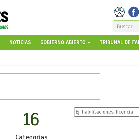
FORM
DE
GO!
NOTICIAS
GOBIERNO ABIERTO
TRIBUNAL DE F
BÚSQ
16
Categorías