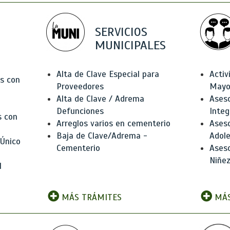
SERVICIOS
MUNICIPALES
Alta de Clave Especial para
Activ
as con
Proveedores
Mayo
Alta de Clave / Adrema
Aseso
Defunciones
Integ
s con
Arreglos varios en cementerio
Aseso
Baja de Clave/Adrema -
Adole
 Único
Cementerio
Aseso
Niñez
l
MÁS TRÁMITES
MÁS