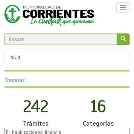
Pasar
Togg
al
navi
contenido
principal
FORMULARIO
DE
GO!
Se
INICIO
BÚSQUEDA
encuentra
usted
Tramites
aquí
242
16
Trámites
Categorías