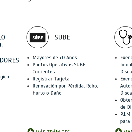
LO
SUBE
,
Mayores de 70 Años
Exen
DORES
Puntos Operativos SUBE
Inmob
Corrientes
Disc
ógico
Registrar Tarjeta
Exenc
Renovación por Pérdida, Robo,
Auto
Hurto o Daño
Disc
Obten
de Di
P.I.M
para 