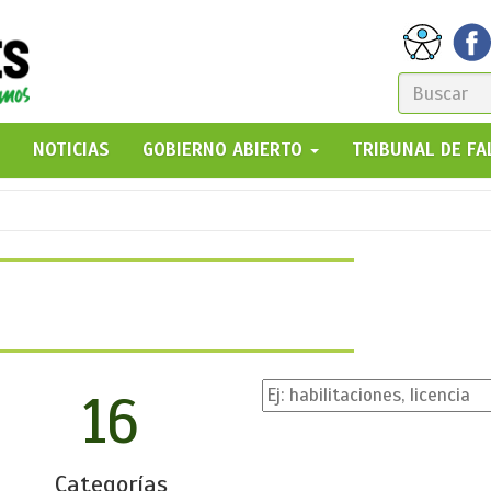
FORM
DE
GO!
NOTICIAS
GOBIERNO ABIERTO
TRIBUNAL DE F
BÚSQ
16
Categorías