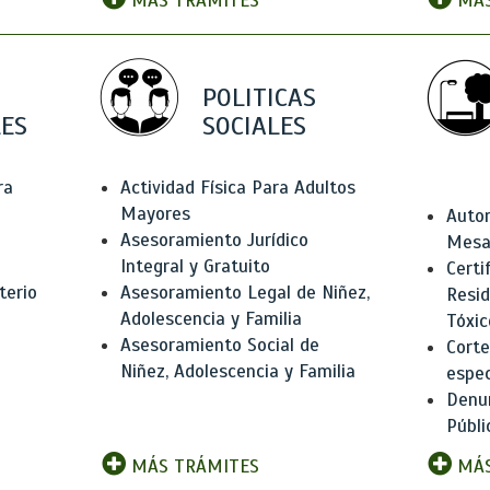
MÁS TRÁMITES
MÁS
POLITICAS
ES
SOCIALES
ra
Actividad Física Para Adultos
Mayores
Autor
Asesoramiento Jurídico
Mesas
Integral y Gratuito
Certi
terio
Asesoramiento Legal de Niñez,
Resid
Adolescencia y Familia
Tóxic
Asesoramiento Social de
Corte
Niñez, Adolescencia y Familia
espec
Denun
Públi
MÁS TRÁMITES
MÁS