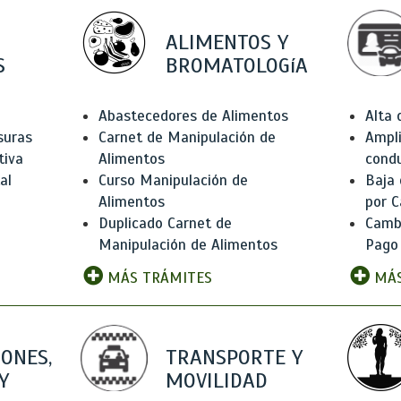
ALIMENTOS Y
S
BROMATOLOGíA
Abastecedores de Alimentos
Alta
suras
Carnet de Manipulación de
Ampli
tiva
Alimentos
condu
al
Curso Manipulación de
Baja
Alimentos
por C
Duplicado Carnet de
Camb
Manipulación de Alimentos
Pago
MÁS TRÁMITES
MÁS
IONES,
TRANSPORTE Y
Y
MOVILIDAD