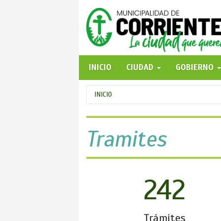
Pasar
al
contenido
principal
INICIO
CIUDAD
GOBIERNO
Se
INICIO
encuentra
usted
Tramites
aquí
242
Trámites