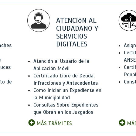
ATENCIóN AL
CIUDADANO Y
SERVICIOS
DIGITALES
Baches
Asign
Certi
e
ANSE
Atención al Usuario de la
ruces
Certi
Aplicación Móvil
Pena
Certificado Libre de Deuda,
to de
Const
Infracciones y Antecedentes
Como Iniciar un Expediente en
la Municipalidad
Consultas Sobre Expedientes
que Obran en los Juzgados
MÁS TRÁMITES
MÁS