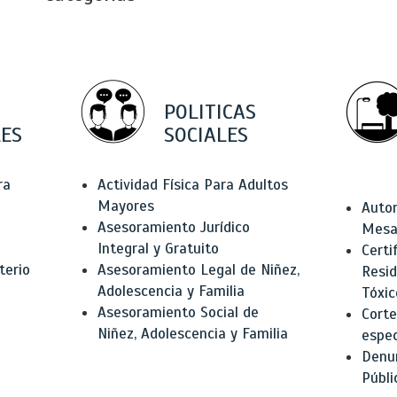
POLITICAS
ES
SOCIALES
ra
Actividad Física Para Adultos
Mayores
Autor
Asesoramiento Jurídico
Mesas
Integral y Gratuito
Certi
terio
Asesoramiento Legal de Niñez,
Resid
Adolescencia y Familia
Tóxic
Asesoramiento Social de
Corte
Niñez, Adolescencia y Familia
espec
Denun
Públi