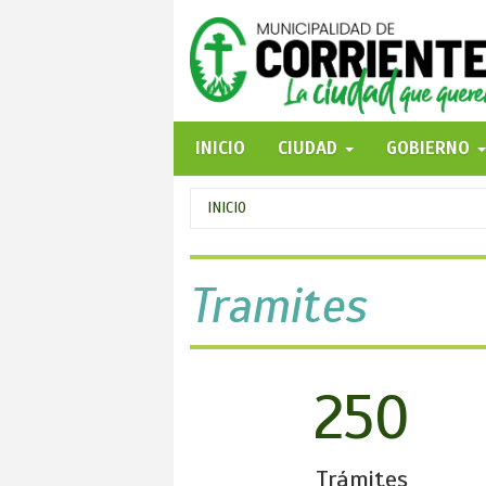
Pasar
al
contenido
principal
INICIO
CIUDAD
GOBIERNO
Se
INICIO
encuentra
usted
Tramites
aquí
250
Trámites