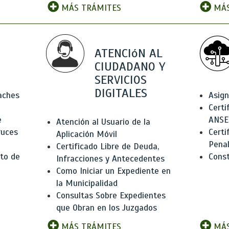
MÁS TRÁMITES
MÁS
ATENCIóN AL
CIUDADANO Y
SERVICIOS
DIGITALES
Baches
Asign
Certi
e
ANSE
Atención al Usuario de la
ruces
Certi
Aplicación Móvil
Pena
Certificado Libre de Deuda,
to de
Const
Infracciones y Antecedentes
Como Iniciar un Expediente en
la Municipalidad
Consultas Sobre Expedientes
que Obran en los Juzgados
MÁS TRÁMITES
MÁS