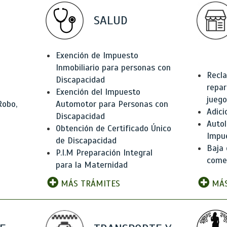
SALUD
Exención de Impuesto
Inmobiliario para personas con
Recla
Discapacidad
repar
Exención del Impuesto
juego
Robo,
Automotor para Personas con
Adici
Discapacidad
Autol
Obtención de Certificado Único
Impu
de Discapacidad
Baja 
P.I.M Preparación Integral
comer
para la Maternidad
MÁS TRÁMITES
MÁS