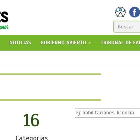
FORM
DE
GO!
NOTICIAS
GOBIERNO ABIERTO
TRIBUNAL DE F
BÚSQ
16
Categorías