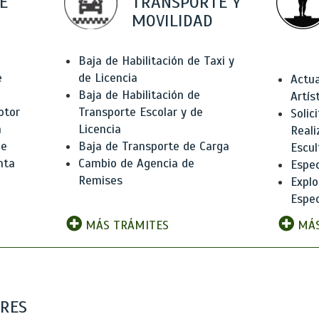
E
TRANSPORTE Y
MOVILIDAD
Baja de Habilitación de Taxi y
e
de Licencia
Actua
Baja de Habilitación de
Artís
otor
Transporte Escolar y de
Solic
n
Licencia
Reali
de
Baja de Transporte de Carga
Escul
nta
Cambio de Agencia de
Espec
Remises
Explo
Espec
MÁS TRÁMITES
MÁS
ARES