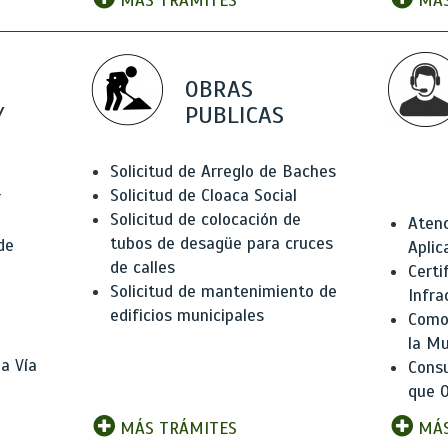
MÁS TRÁMITES
MÁS
OBRAS
Y
PUBLICAS
Solicitud de Arreglo de Baches
Solicitud de Cloaca Social
r
Solicitud de colocación de
Atenc
tubos de desagüe para cruces
de
Aplic
de calles
Certi
Solicitud de mantenimiento de
Infra
edificios municipales
Como 
la Mu
a Vía
Consu
que O
MÁS TRÁMITES
MÁS