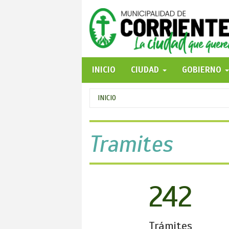
Pasar
al
contenido
principal
INICIO
CIUDAD
GOBIERNO
Se
INICIO
encuentra
usted
Tramites
aquí
242
Trámites