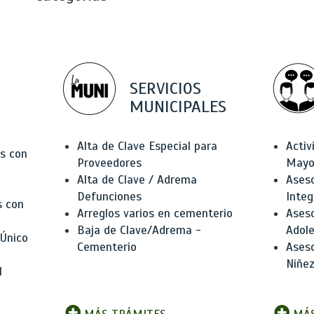
SERVICIOS
MUNICIPALES
Alta de Clave Especial para
Activ
as con
Proveedores
Mayo
Alta de Clave / Adrema
Aseso
Defunciones
Integ
s con
Arreglos varios en cementerio
Aseso
Baja de Clave/Adrema -
Adole
 Único
Cementerio
Aseso
Niñez
l