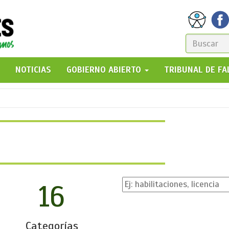
FORM
DE
GO!
NOTICIAS
GOBIERNO ABIERTO
TRIBUNAL DE F
BÚSQ
16
Categorías