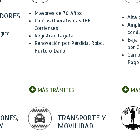
Mayores de 70 Años
DORES
Alta
Puntos Operativos SUBE
Ampli
Corrientes
condu
ógico
Registrar Tarjeta
Baja
Renovación por Pérdida, Robo,
por C
Hurto o Daño
Camb
Pago
MÁS TRÁMITES
MÁS
IONES,
TRANSPORTE Y
Y
MOVILIDAD