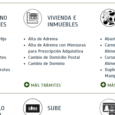
 NO
VIVIENDA E
ES
INMUEBLES
Hijo
Alta de Adrema
Abas
Alta de Adrema con Mensuras
Carne
para Prescripción Adquisitiva
Alim
ntes
Cambio de Domicilio Postal
Curso
Cambio de Dominio
Alim
rutos
Dupli
Manip
MÁS TRÁMITES
MÁS
LO
SUBE
,