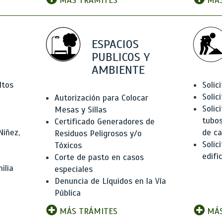
MÁS TRÁMITES
MÁS
ESPACIOS
PUBLICOS Y
AMBIENTE
ltos
Solic
Solic
Autorización para Colocar
Solic
Mesas y Sillas
tubos
Certificado Generadores de
Niñez,
de ca
Residuos Peligrosos y/o
Solic
Tóxicos
edifi
Corte de pasto en casos
ilia
especiales
Denuncia de Líquidos en la Vía
Pública
MÁS TRÁMITES
MÁS