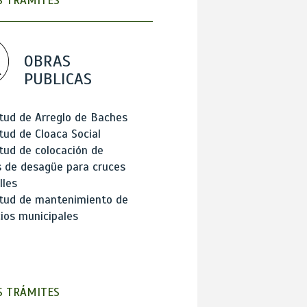
 TRÁMITES
OBRAS
PUBLICAS
itud de Arreglo de Baches
itud de Cloaca Social
itud de colocación de
 de desagüe para cruces
lles
itud de mantenimiento de
cios municipales
 TRÁMITES