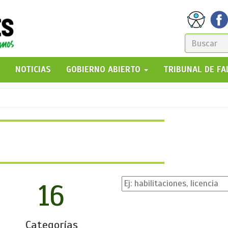
FORM
DE
GO!
NOTICIAS
GOBIERNO ABIERTO
TRIBUNAL DE F
BÚSQ
16
Categorías