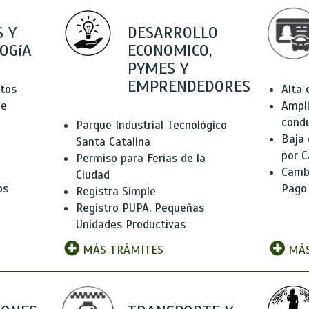
 Y
DESARROLLO
OGíA
ECONOMICO,
PYMES Y
EMPRENDEDORES
tos
Alta
de
Ampli
condu
Parque Industrial Tecnológico
Baja
Santa Catalina
por C
Permiso para Ferias de la
Camb
Ciudad
os
Pago
Registra Simple
Registro PUPA. Pequeñas
Unidades Productivas
MÁS TRÁMITES
MÁS