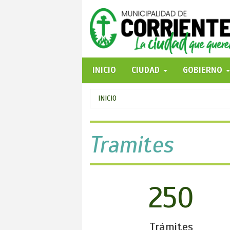
Pasar
al
contenido
principal
INICIO
CIUDAD
GOBIERNO
Se
INICIO
encuentra
usted
Tramites
aquí
250
Trámites