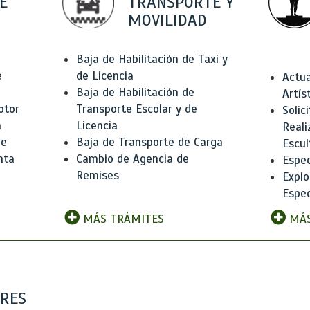
E
TRANSPORTE Y
MOVILIDAD
Baja de Habilitación de Taxi y
e
de Licencia
Actua
Baja de Habilitación de
Artís
otor
Transporte Escolar y de
Solic
n
Licencia
Reali
de
Baja de Transporte de Carga
Escul
nta
Cambio de Agencia de
Espec
Remises
Explo
Espec
MÁS TRÁMITES
MÁS
ARES