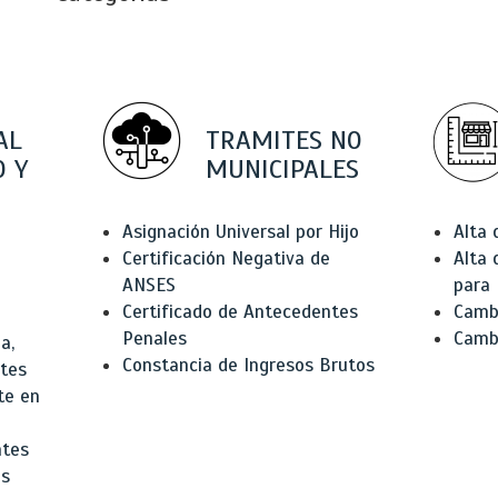
AL
TRAMITES NO
 Y
MUNICIPALES
Asignación Universal por Hijo
Alta
Certificación Negativa de
Alta
ANSES
para 
Certificado de Antecedentes
Cambi
Penales
Camb
a,
Constancia de Ingresos Brutos
ntes
te en
ntes
os