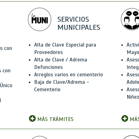
SERVICIOS
MUNICIPALES
Alta de Clave Especial para
Activ
as con
Proveedores
Mayo
Alta de Clave / Adrema
Aseso
Defunciones
Integ
s con
Arreglos varios en cementerio
Aseso
Baja de Clave/Adrema -
Adole
 Único
Cementerio
Aseso
Niñez
l
MÁS TRÁMITES
MÁS