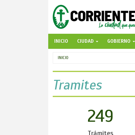
Pasar
al
contenido
principal
INICIO
CIUDAD
GOBIERNO
Se
INICIO
encuentra
usted
Tramites
aquí
249
Trámites