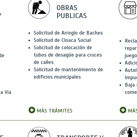
OBRAS
Y
PUBLICAS
Solicitud de Arreglo de Baches
Solicitud de Cloaca Social
r
Recla
Solicitud de colocación de
repar
tubos de desagüe para cruces
de
juego
de calles
Adici
Solicitud de mantenimiento de
Autol
edificios municipales
Impu
Baja 
a Vía
comer
MÁS TRÁMITES
MÁS