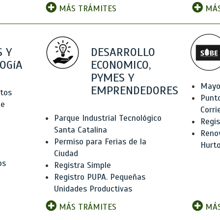
MÁS TRÁMITES
MÁS
 Y
DESARROLLO
OGíA
ECONOMICO,
PYMES Y
Mayo
EMPRENDEDORES
tos
Punt
de
Corri
Parque Industrial Tecnológico
Regis
Santa Catalina
Renov
Permiso para Ferias de la
Hurt
Ciudad
os
Registra Simple
Registro PUPA. Pequeñas
Unidades Productivas
MÁS TRÁMITES
MÁS