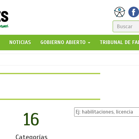
FORM
DE
GO!
NOTICIAS
GOBIERNO ABIERTO
TRIBUNAL DE F
BÚSQ
16
Categorías