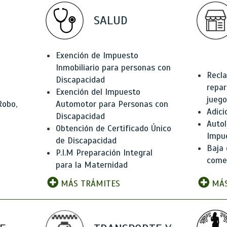
SALUD
Exención de Impuesto
Inmobiliario para personas con
Recla
Discapacidad
repar
Exención del Impuesto
juego
Robo,
Automotor para Personas con
Adici
Discapacidad
Autol
Obtención de Certificado Único
Impu
de Discapacidad
Baja 
P.I.M Preparación Integral
comer
para la Maternidad
MÁS TRÁMITES
MÁS