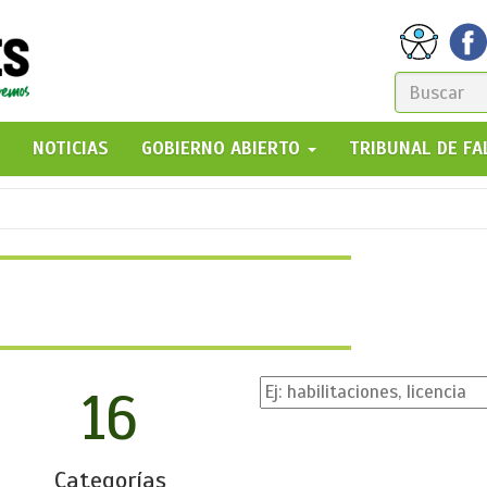
FORM
DE
GO!
NOTICIAS
GOBIERNO ABIERTO
TRIBUNAL DE F
BÚSQ
16
Categorías