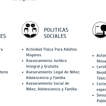
POLITICAS
ES
SOCIALES
ra
Actividad Física Para Adultos
Mayores
Autor
Asesoramiento Jurídico
Mesas
Integral y Gratuito
Certi
terio
Asesoramiento Legal de Niñez,
Resid
Adolescencia y Familia
Tóxic
Asesoramiento Social de
Corte
Niñez, Adolescencia y Familia
espec
Denun
Públi