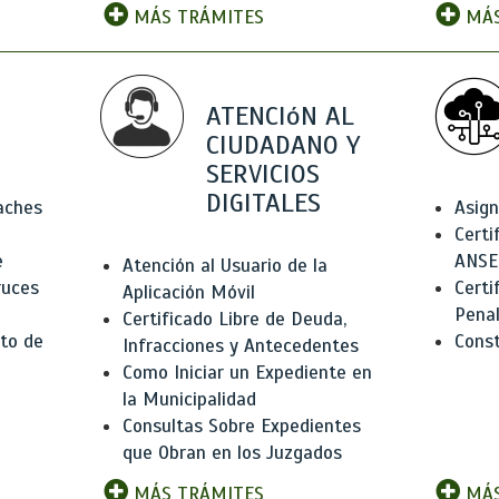
MÁS TRÁMITES
MÁS
ATENCIóN AL
CIUDADANO Y
SERVICIOS
DIGITALES
Baches
Asign
Certi
e
ANSE
Atención al Usuario de la
ruces
Certi
Aplicación Móvil
Pena
Certificado Libre de Deuda,
to de
Const
Infracciones y Antecedentes
Como Iniciar un Expediente en
la Municipalidad
Consultas Sobre Expedientes
que Obran en los Juzgados
MÁS TRÁMITES
MÁS