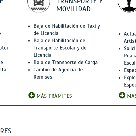
E
TRANSPORTE Y
MOVILIDAD
Baja de Habilitación de Taxi y
e
de Licencia
Actua
Baja de Habilitación de
Artís
otor
Transporte Escolar y de
Solic
n
Licencia
Reali
de
Baja de Transporte de Carga
Escul
nta
Cambio de Agencia de
Espec
Remises
Explo
Espec
MÁS TRÁMITES
MÁS
ARES