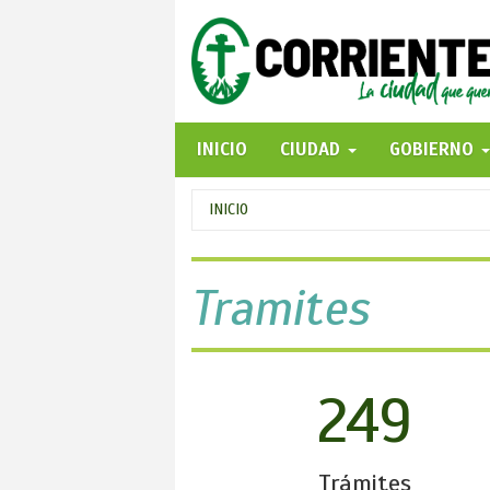
Pasar
al
contenido
principal
INICIO
CIUDAD
GOBIERNO
Se
INICIO
encuentra
usted
Tramites
aquí
249
Trámites