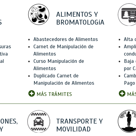
ALIMENTOS Y
S
BROMATOLOGíA
Abastecedores de Alimentos
Alta
suras
Carnet de Manipulación de
Ampli
tiva
Alimentos
condu
al
Curso Manipulación de
Baja
Alimentos
por C
Duplicado Carnet de
Camb
Manipulación de Alimentos
Pago
MÁS TRÁMITES
MÁS
IONES,
TRANSPORTE Y
Y
MOVILIDAD