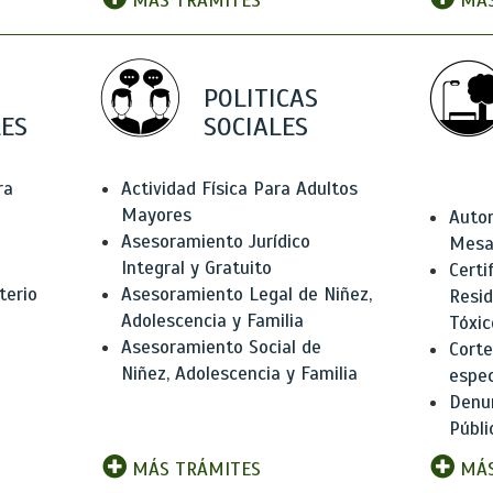
MÁS TRÁMITES
MÁS
POLITICAS
ES
SOCIALES
ra
Actividad Física Para Adultos
Mayores
Autor
Asesoramiento Jurídico
Mesas
Integral y Gratuito
Certi
terio
Asesoramiento Legal de Niñez,
Resid
Adolescencia y Familia
Tóxic
Asesoramiento Social de
Corte
Niñez, Adolescencia y Familia
espec
Denun
Públi
MÁS TRÁMITES
MÁS