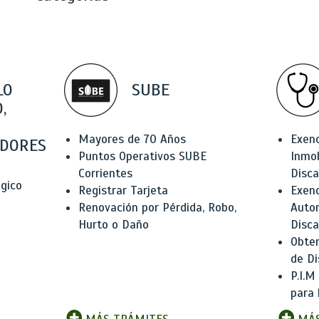
LO
SUBE
,
Mayores de 70 Años
Exen
DORES
Puntos Operativos SUBE
Inmob
Corrientes
Disc
ógico
Registrar Tarjeta
Exenc
Renovación por Pérdida, Robo,
Auto
Hurto o Daño
Disc
Obten
de Di
P.I.M
para 