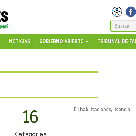
FORM
DE
GO!
NOTICIAS
GOBIERNO ABIERTO
TRIBUNAL DE F
BÚSQ
16
Categorías