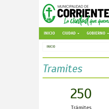
Pasar
al
contenido
principal
INICIO
CIUDAD
GOBIERNO
Se
INICIO
encuentra
usted
Tramites
aquí
250
Trámites