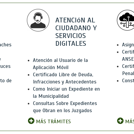
ATENCIóN AL
CIUDADANO Y
SERVICIOS
DIGITALES
Baches
Asign
Certi
e
ANSE
Atención al Usuario de la
ruces
Certi
Aplicación Móvil
Pena
Certificado Libre de Deuda,
to de
Const
Infracciones y Antecedentes
Como Iniciar un Expediente en
la Municipalidad
Consultas Sobre Expedientes
que Obran en los Juzgados
MÁS TRÁMITES
MÁS