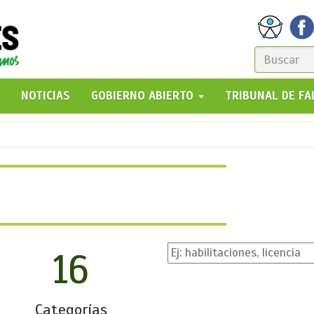
FORM
DE
GO!
NOTICIAS
GOBIERNO ABIERTO
TRIBUNAL DE F
BÚSQ
16
Categorías