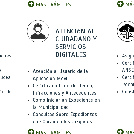
MÁS TRÁMITES
MÁS
ATENCIóN AL
CIUDADANO Y
SERVICIOS
DIGITALES
Baches
Asign
Certi
e
ANSE
Atención al Usuario de la
ruces
Certi
Aplicación Móvil
Pena
Certificado Libre de Deuda,
to de
Const
Infracciones y Antecedentes
Como Iniciar un Expediente en
la Municipalidad
Consultas Sobre Expedientes
que Obran en los Juzgados
MÁS TRÁMITES
MÁS