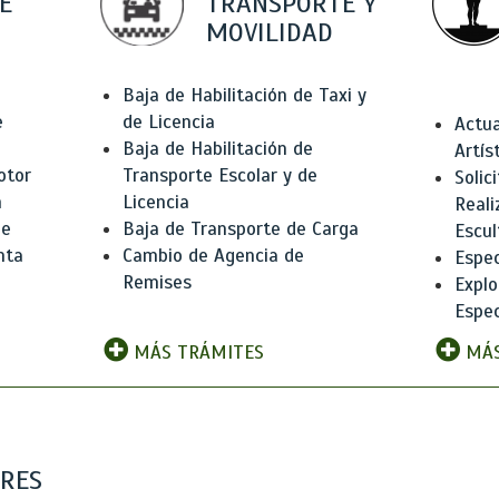
E
TRANSPORTE Y
MOVILIDAD
Baja de Habilitación de Taxi y
e
de Licencia
Actua
Baja de Habilitación de
Artís
otor
Transporte Escolar y de
Solic
n
Licencia
Reali
de
Baja de Transporte de Carga
Escul
nta
Cambio de Agencia de
Espec
Remises
Explo
Espec
MÁS TRÁMITES
MÁS
ARES