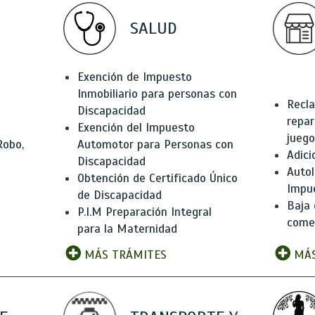
SALUD
Exención de Impuesto
Inmobiliario para personas con
Recla
Discapacidad
repar
Exención del Impuesto
juego
Robo,
Automotor para Personas con
Adici
Discapacidad
Autol
Obtención de Certificado Único
Impu
de Discapacidad
Baja 
P.I.M Preparación Integral
comer
para la Maternidad
MÁS TRÁMITES
MÁS