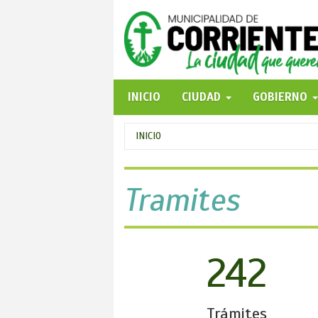
Pasar
al
contenido
principal
INICIO
CIUDAD
GOBIERNO
Se
INICIO
encuentra
usted
Tramites
aquí
242
Trámites