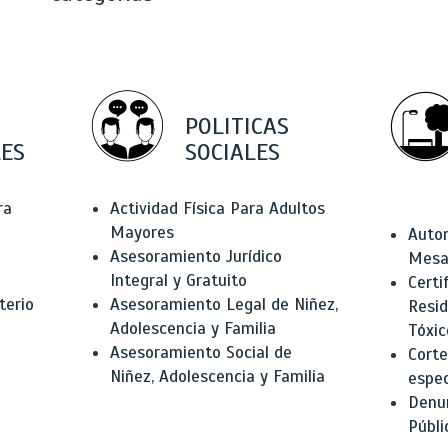
POLITICAS
ES
SOCIALES
ra
Actividad Física Para Adultos
Mayores
Autor
Asesoramiento Jurídico
Mesas
Integral y Gratuito
Certi
terio
Asesoramiento Legal de Niñez,
Resid
Adolescencia y Familia
Tóxic
Asesoramiento Social de
Corte
Niñez, Adolescencia y Familia
espec
Denun
Públi