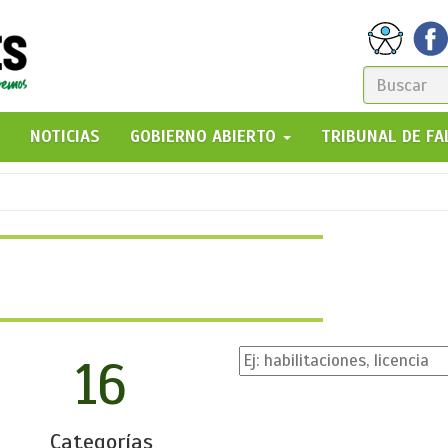
FORM
DE
GO!
NOTICIAS
GOBIERNO ABIERTO
TRIBUNAL DE F
BÚSQ
16
Categorías