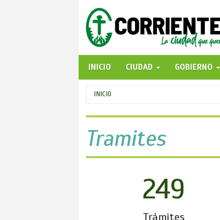
Pasar
al
contenido
principal
INICIO
CIUDAD
GOBIERNO
Se
INICIO
encuentra
usted
Tramites
aquí
249
Trámites