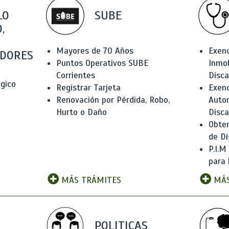
LO
SUBE
,
Mayores de 70 Años
Exen
DORES
Puntos Operativos SUBE
Inmob
Corrientes
Disc
ógico
Registrar Tarjeta
Exenc
Renovación por Pérdida, Robo,
Auto
Hurto o Daño
Disc
Obten
de Di
P.I.M
para 
MÁS TRÁMITES
MÁS
POLITICAS