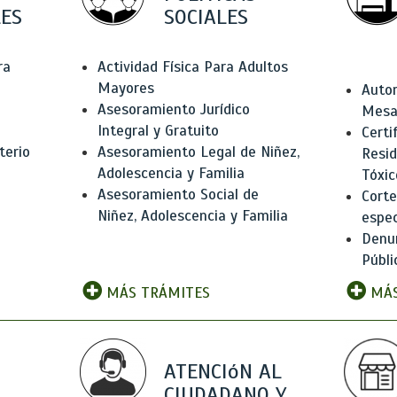
ES
SOCIALES
ra
Actividad Física Para Adultos
Mayores
Autor
Asesoramiento Jurídico
Mesas
Integral y Gratuito
Certi
terio
Asesoramiento Legal de Niñez,
Resid
Adolescencia y Familia
Tóxic
Asesoramiento Social de
Corte
Niñez, Adolescencia y Familia
espec
Denun
Públi
MÁS TRÁMITES
MÁS
ATENCIóN AL
CIUDADANO Y