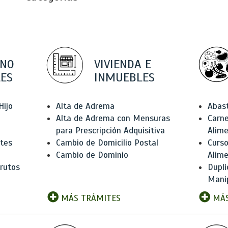
 NO
VIVIENDA E
ES
INMUEBLES
Hijo
Alta de Adrema
Abas
Alta de Adrema con Mensuras
Carne
para Prescripción Adquisitiva
Alim
ntes
Cambio de Domicilio Postal
Curso
Cambio de Dominio
Alim
rutos
Dupli
Manip
MÁS TRÁMITES
MÁS