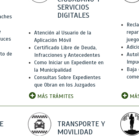
SERVICIOS
DIGITALES
Baches
Recla
e
repar
Atención al Usuario de la
ruces
juego
Aplicación Móvil
Adici
Certificado Libre de Deuda,
to de
Autol
Infracciones y Antecedentes
Impu
Como Iniciar un Expediente en
Baja 
la Municipalidad
comer
Consultas Sobre Expedientes
que Obran en los Juzgados
MÁS TRÁMITES
MÁS
E
TRANSPORTE Y
MOVILIDAD