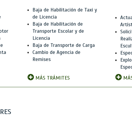
Baja de Habilitación de Taxi y
e
de Licencia
Actua
Baja de Habilitación de
Artís
otor
Transporte Escolar y de
Solic
n
Licencia
Reali
de
Baja de Transporte de Carga
Escul
nta
Cambio de Agencia de
Espec
Remises
Explo
Espec
MÁS TRÁMITES
MÁS
ARES