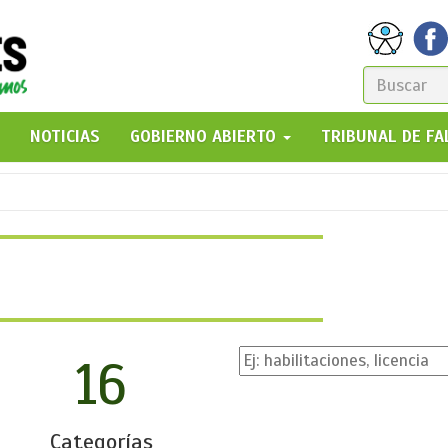
FORM
DE
GO!
NOTICIAS
GOBIERNO ABIERTO
TRIBUNAL DE F
BÚSQ
16
Categorías