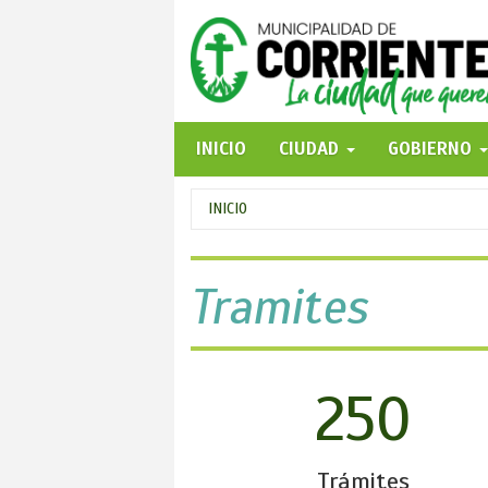
Pasar
al
contenido
principal
INICIO
CIUDAD
GOBIERNO
Se
INICIO
encuentra
usted
Tramites
aquí
250
Trámites