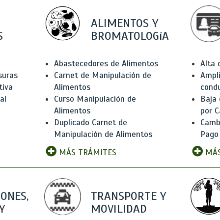
ALIMENTOS Y
S
BROMATOLOGíA
Abastecedores de Alimentos
Alta
suras
Carnet de Manipulación de
Ampli
tiva
Alimentos
condu
al
Curso Manipulación de
Baja
Alimentos
por C
Duplicado Carnet de
Camb
Manipulación de Alimentos
Pago
MÁS TRÁMITES
MÁS
IONES,
TRANSPORTE Y
Y
MOVILIDAD