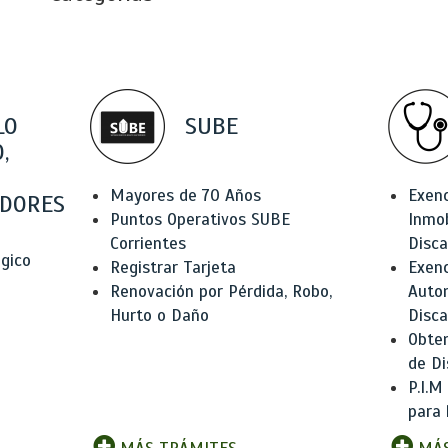
LO
SUBE
,
Mayores de 70 Años
Exen
DORES
Puntos Operativos SUBE
Inmob
Corrientes
Disc
ógico
Registrar Tarjeta
Exenc
Renovación por Pérdida, Robo,
Auto
Hurto o Daño
Disc
Obten
de Di
P.I.M
para 