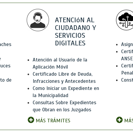
ATENCIóN AL
CIUDADANO Y
SERVICIOS
DIGITALES
Baches
Asign
Certi
e
ANSE
Atención al Usuario de la
ruces
Certi
Aplicación Móvil
Pena
Certificado Libre de Deuda,
to de
Const
Infracciones y Antecedentes
Como Iniciar un Expediente en
la Municipalidad
Consultas Sobre Expedientes
que Obran en los Juzgados
MÁS TRÁMITES
MÁS