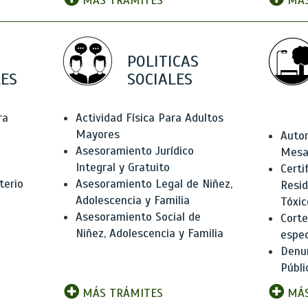
MÁS TRÁMITES
MÁS
POLITICAS
ES
SOCIALES
ra
Actividad Física Para Adultos
Mayores
Autor
Asesoramiento Jurídico
Mesas
Integral y Gratuito
Certi
terio
Asesoramiento Legal de Niñez,
Resid
Adolescencia y Familia
Tóxic
Asesoramiento Social de
Corte
Niñez, Adolescencia y Familia
espec
Denun
Públi
MÁS TRÁMITES
MÁS