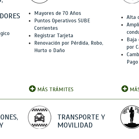
Mayores de 70 Años
DORES
Alta
Puntos Operativos SUBE
Ampli
Corrientes
condu
ógico
Registrar Tarjeta
Baja
Renovación por Pérdida, Robo,
por C
Hurto o Daño
Camb
Pago
MÁS TRÁMITES
MÁS
IONES,
TRANSPORTE Y
Y
MOVILIDAD