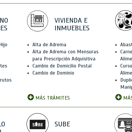
 NO
VIVIENDA E
ES
INMUEBLES
Hijo
Alta de Adrema
Abas
Alta de Adrema con Mensuras
Carne
para Prescripción Adquisitiva
Alim
ntes
Cambio de Domicilio Postal
Curso
Cambio de Dominio
Alim
rutos
Dupli
Manip
MÁS TRÁMITES
MÁS
LO
SUBE
,