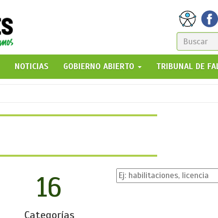
FORM
DE
GO!
NOTICIAS
GOBIERNO ABIERTO
TRIBUNAL DE F
BÚSQ
16
Categorías