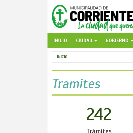
Pasar
al
contenido
principal
INICIO
CIUDAD
GOBIERNO
Se
INICIO
encuentra
usted
Tramites
aquí
242
Trámites