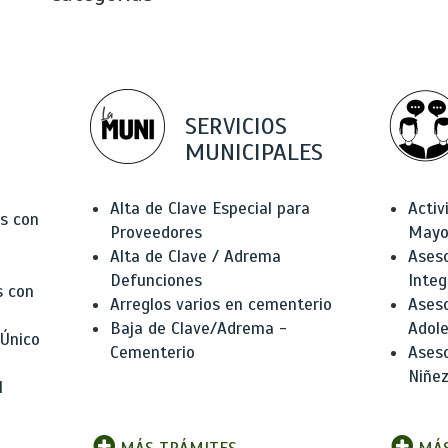
SERVICIOS
MUNICIPALES
Alta de Clave Especial para
Activ
as con
Proveedores
Mayo
Alta de Clave / Adrema
Aseso
Defunciones
Integ
s con
Arreglos varios en cementerio
Aseso
Baja de Clave/Adrema -
Adole
 Único
Cementerio
Aseso
Niñez
l