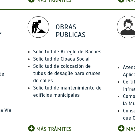
MÁS TRÁMITES
MÁS
OBRAS
Y
PUBLICAS
Solicitud de Arreglo de Baches
Solicitud de Cloaca Social
r
Solicitud de colocación de
Atenc
tubos de desagüe para cruces
de
Aplic
de calles
Certi
Solicitud de mantenimiento de
Infra
edificios municipales
Como 
la Mu
a Vía
Consu
que O
MÁS TRÁMITES
MÁS