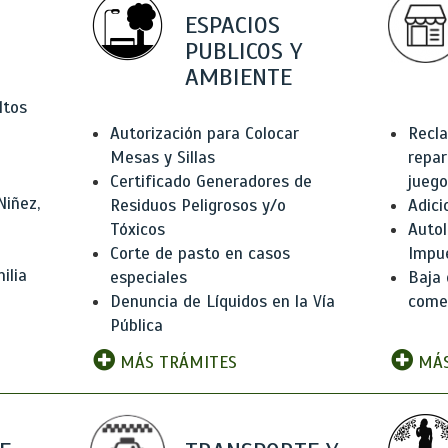
ESPACIOS
PUBLICOS Y
AMBIENTE
ltos
Autorización para Colocar
Recla
Mesas y Sillas
repar
Certificado Generadores de
juego
Niñez,
Residuos Peligrosos y/o
Adici
Tóxicos
Autol
Corte de pasto en casos
Impu
ilia
especiales
Baja 
Denuncia de Líquidos en la Vía
comer
Pública
MÁS TRÁMITES
MÁS