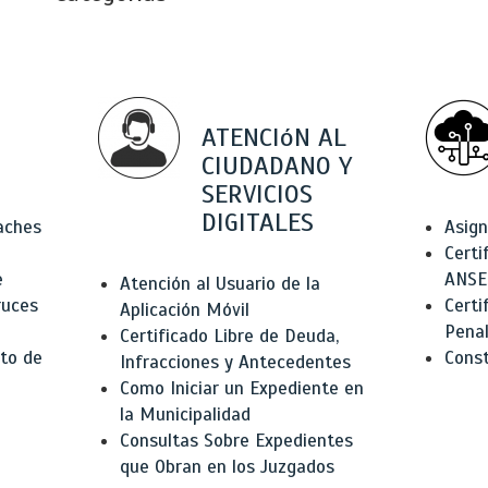
ATENCIóN AL
CIUDADANO Y
SERVICIOS
DIGITALES
Baches
Asign
Certi
e
ANSE
Atención al Usuario de la
ruces
Certi
Aplicación Móvil
Pena
Certificado Libre de Deuda,
to de
Const
Infracciones y Antecedentes
Como Iniciar un Expediente en
la Municipalidad
Consultas Sobre Expedientes
que Obran en los Juzgados