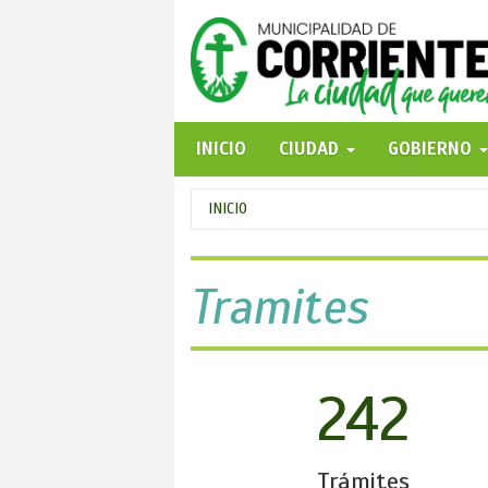
Pasar
al
contenido
principal
INICIO
CIUDAD
GOBIERNO
Se
INICIO
encuentra
usted
Tramites
aquí
242
Trámites