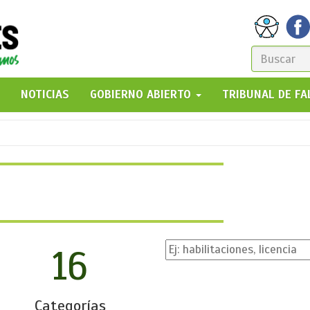
FORM
DE
GO!
NOTICIAS
GOBIERNO ABIERTO
TRIBUNAL DE F
BÚSQ
16
Categorías