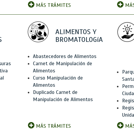
MÁS TRÁMITES
MÁS
ALIMENTOS Y
S
BROMATOLOGíA
Abastecedores de Alimentos
suras
Carnet de Manipulación de
tiva
Alimentos
Parqu
al
Curso Manipulación de
Santa
Alimentos
Permi
Duplicado Carnet de
Ciud
Manipulación de Alimentos
Regis
Regi
Unida
MÁS TRÁMITES
MÁS