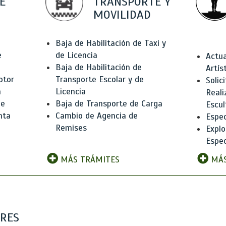
E
TRANSPORTE Y
MOVILIDAD
Baja de Habilitación de Taxi y
e
de Licencia
Actua
Baja de Habilitación de
Artís
otor
Transporte Escolar y de
Solic
n
Licencia
Reali
de
Baja de Transporte de Carga
Escul
nta
Cambio de Agencia de
Espec
Remises
Explo
Espec
MÁS TRÁMITES
MÁS
ARES