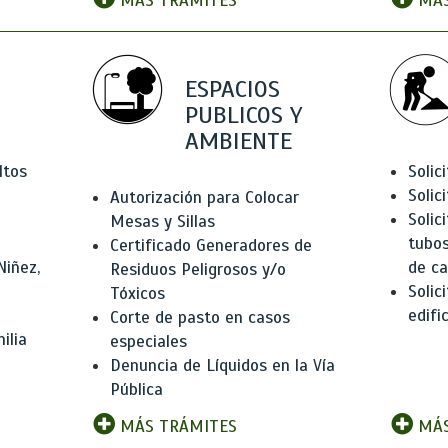
MÁS TRÁMITES
MÁS
ESPACIOS
PUBLICOS Y
AMBIENTE
ltos
Solic
Solic
Autorización para Colocar
Solic
Mesas y Sillas
tubos
Certificado Generadores de
Niñez,
de ca
Residuos Peligrosos y/o
Solic
Tóxicos
edifi
Corte de pasto en casos
ilia
especiales
Denuncia de Líquidos en la Vía
Pública
MÁS TRÁMITES
MÁS