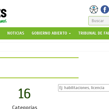
FORM
DE
GO!
NOTICIAS
GOBIERNO ABIERTO
TRIBUNAL DE F
BÚSQ
16
Categorías