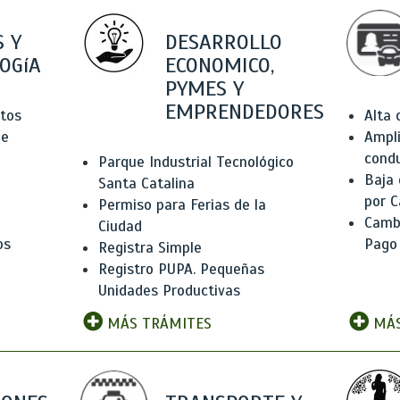
 Y
DESARROLLO
OGíA
ECONOMICO,
PYMES Y
EMPRENDEDORES
tos
Alta
de
Ampli
condu
Parque Industrial Tecnológico
Baja
Santa Catalina
por C
Permiso para Ferias de la
Camb
Ciudad
os
Pago
Registra Simple
Registro PUPA. Pequeñas
Unidades Productivas
MÁS TRÁMITES
MÁS