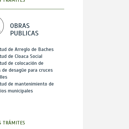
 TRÁMITES
OBRAS
PUBLICAS
itud de Arreglo de Baches
itud de Cloaca Social
itud de colocación de
 de desagüe para cruces
lles
itud de mantenimiento de
cios municipales
 TRÁMITES