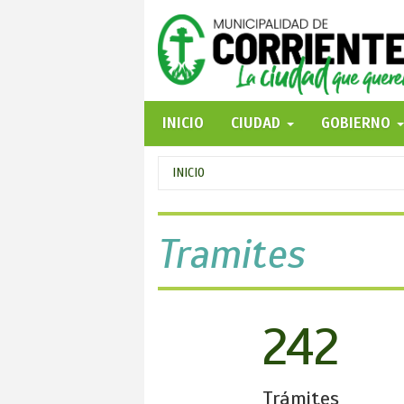
Pasar
al
contenido
principal
INICIO
CIUDAD
GOBIERNO
Se
INICIO
encuentra
usted
Tramites
aquí
242
Trámites