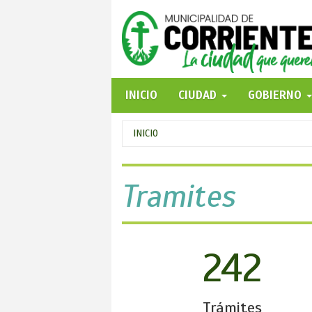
Pasar
al
contenido
principal
INICIO
CIUDAD
GOBIERNO
Se
INICIO
encuentra
usted
Tramites
aquí
242
Trámites