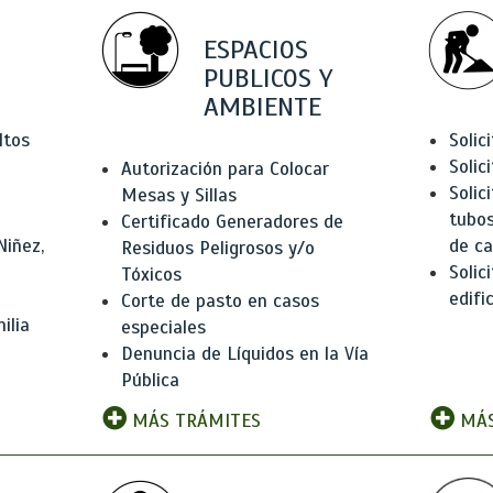
ESPACIOS
PUBLICOS Y
AMBIENTE
ltos
Solic
Solic
Autorización para Colocar
Solic
Mesas y Sillas
tubos
Certificado Generadores de
Niñez,
de ca
Residuos Peligrosos y/o
Solic
Tóxicos
edifi
Corte de pasto en casos
ilia
especiales
Denuncia de Líquidos en la Vía
Pública
MÁS TRÁMITES
MÁS