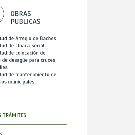
OBRAS
PUBLICAS
itud de Arreglo de Baches
itud de Cloaca Social
itud de colocación de
 de desagüe para cruces
lles
itud de mantenimiento de
cios municipales
 TRÁMITES