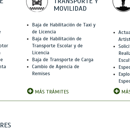
E
TRANSPORTE Y
MOVILIDAD
Baja de Habilitación de Taxi y
e
de Licencia
Actua
Baja de Habilitación de
Artís
otor
Transporte Escolar y de
Solic
n
Licencia
Reali
de
Baja de Transporte de Carga
Escul
nta
Cambio de Agencia de
Espec
Remises
Explo
Espec
MÁS TRÁMITES
MÁS
ARES