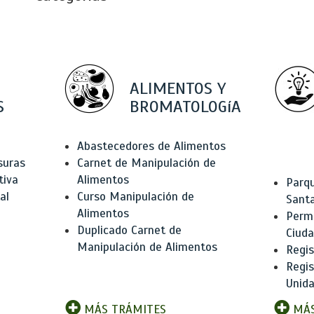
ALIMENTOS Y
S
BROMATOLOGíA
Abastecedores de Alimentos
suras
Carnet de Manipulación de
tiva
Alimentos
Parqu
al
Curso Manipulación de
Santa
Alimentos
Permi
Duplicado Carnet de
Ciud
Manipulación de Alimentos
Regis
Regi
Unida
MÁS TRÁMITES
MÁS