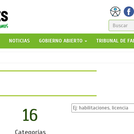
FORM
DE
GO!
NOTICIAS
GOBIERNO ABIERTO
TRIBUNAL DE F
BÚSQ
16
Categorías