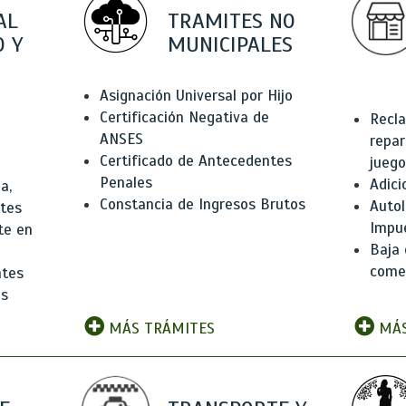
AL
TRAMITES NO
 Y
MUNICIPALES
Asignación Universal por Hijo
Certificación Negativa de
Recla
ANSES
repar
Certificado de Antecedentes
juego
Penales
Adici
a,
Constancia de Ingresos Brutos
Autol
ntes
Impu
te en
Baja 
comer
ntes
os
MÁS TRÁMITES
MÁS