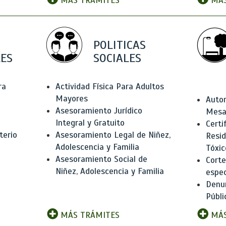
MÁS TRÁMITES
MÁS
POLITICAS
ES
SOCIALES
ra
Actividad Física Para Adultos
Mayores
Autor
Asesoramiento Jurídico
Mesas
Integral y Gratuito
Certi
terio
Asesoramiento Legal de Niñez,
Resid
Adolescencia y Familia
Tóxic
Asesoramiento Social de
Corte
Niñez, Adolescencia y Familia
espec
Denun
Públi
MÁS TRÁMITES
MÁS