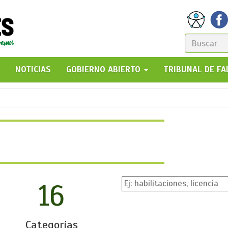
FORM
DE
GO!
NOTICIAS
GOBIERNO ABIERTO
TRIBUNAL DE F
BÚSQ
16
Categorías