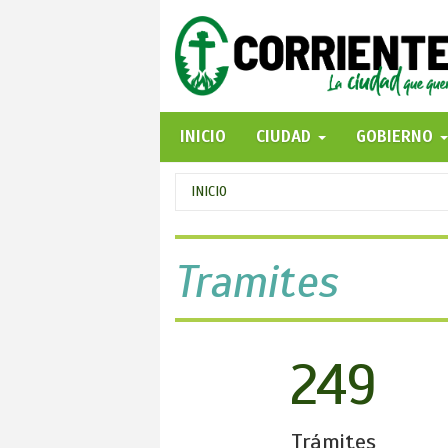
Pasar
al
contenido
principal
INICIO
CIUDAD
GOBIERNO
Se
INICIO
encuentra
usted
Tramites
aquí
249
Trámites