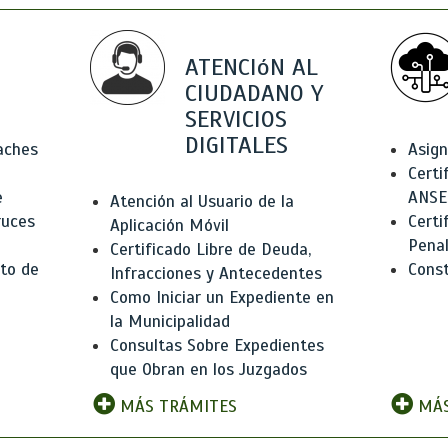
ATENCIóN AL
CIUDADANO Y
SERVICIOS
DIGITALES
Baches
Asign
Certi
e
ANSE
Atención al Usuario de la
ruces
Certi
Aplicación Móvil
Pena
Certificado Libre de Deuda,
to de
Const
Infracciones y Antecedentes
Como Iniciar un Expediente en
la Municipalidad
Consultas Sobre Expedientes
que Obran en los Juzgados
MÁS TRÁMITES
MÁS