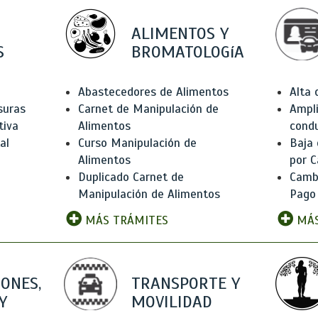
ALIMENTOS Y
S
BROMATOLOGíA
Abastecedores de Alimentos
Alta
suras
Carnet de Manipulación de
Ampli
tiva
Alimentos
condu
al
Curso Manipulación de
Baja
Alimentos
por C
Duplicado Carnet de
Camb
Manipulación de Alimentos
Pago
MÁS TRÁMITES
MÁS
IONES,
TRANSPORTE Y
Y
MOVILIDAD