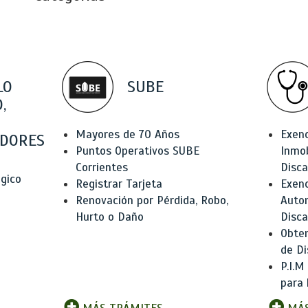
LO
SUBE
,
Mayores de 70 Años
Exen
DORES
Puntos Operativos SUBE
Inmob
Corrientes
Disc
ógico
Registrar Tarjeta
Exenc
Renovación por Pérdida, Robo,
Auto
Hurto o Daño
Disc
Obten
de Di
P.I.M
para 