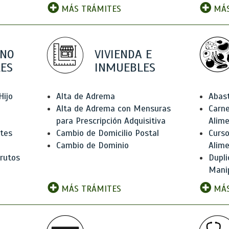
MÁS TRÁMITES
MÁS
 NO
VIVIENDA E
ES
INMUEBLES
Hijo
Alta de Adrema
Abas
Alta de Adrema con Mensuras
Carne
para Prescripción Adquisitiva
Alim
ntes
Cambio de Domicilio Postal
Curso
Cambio de Dominio
Alim
rutos
Dupli
Manip
MÁS TRÁMITES
MÁS