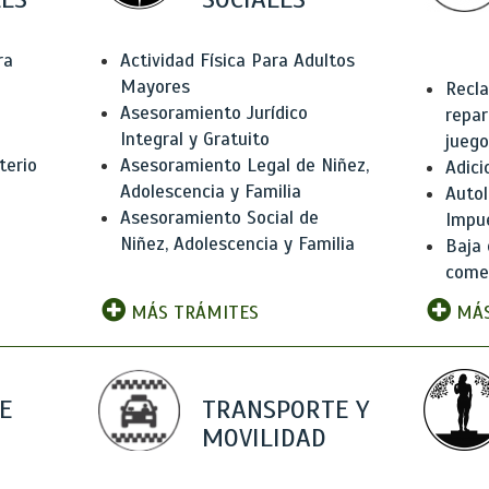
ra
Actividad Física Para Adultos
Mayores
Recla
Asesoramiento Jurídico
repar
Integral y Gratuito
juego
terio
Asesoramiento Legal de Niñez,
Adici
Adolescencia y Familia
Autol
Asesoramiento Social de
Impu
Niñez, Adolescencia y Familia
Baja 
comer
MÁS TRÁMITES
MÁS
E
TRANSPORTE Y
MOVILIDAD