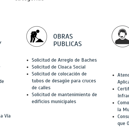
OBRAS
Y
PUBLICAS
Solicitud de Arreglo de Baches
Solicitud de Cloaca Social
r
Solicitud de colocación de
Atenc
tubos de desagüe para cruces
de
Aplic
de calles
Certi
Solicitud de mantenimiento de
Infra
edificios municipales
Como 
la Mu
a Vía
Consu
que O