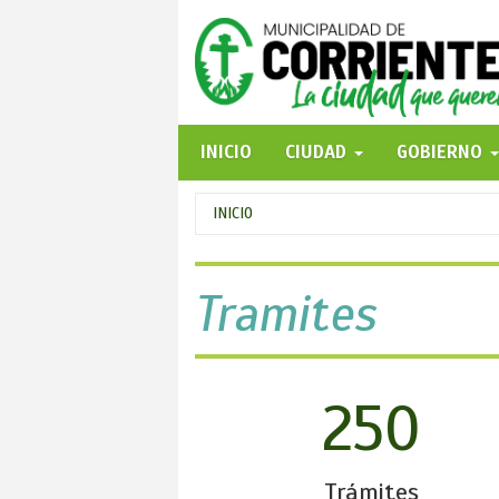
Pasar
al
contenido
principal
INICIO
CIUDAD
GOBIERNO
Se
INICIO
encuentra
usted
Tramites
aquí
250
Trámites