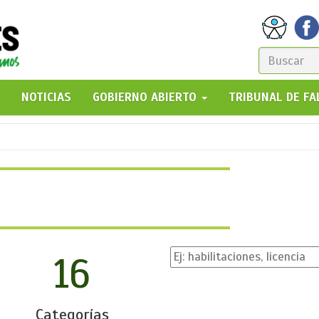
FORM
DE
GO!
NOTICIAS
GOBIERNO ABIERTO
TRIBUNAL DE F
BÚSQ
16
Categorías