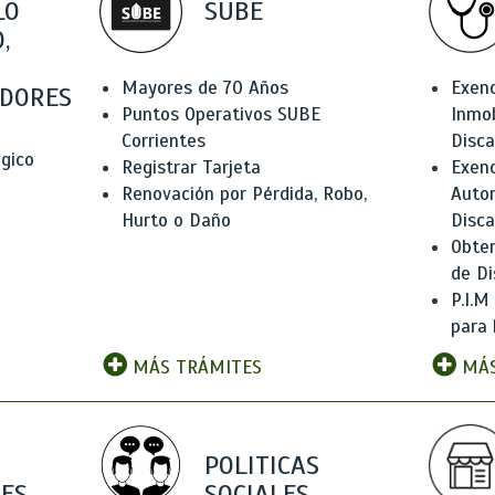
LO
SUBE
,
Mayores de 70 Años
Exen
DORES
Puntos Operativos SUBE
Inmob
Corrientes
Disc
ógico
Registrar Tarjeta
Exenc
Renovación por Pérdida, Robo,
Auto
Hurto o Daño
Disc
Obten
de Di
P.I.M
para 
MÁS TRÁMITES
MÁS
POLITICAS
ES
SOCIALES