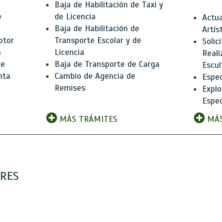
Baja de Habilitación de Taxi y
e
de Licencia
Actua
Baja de Habilitación de
Artís
otor
Transporte Escolar y de
Solic
n
Licencia
Reali
de
Baja de Transporte de Carga
Escul
nta
Cambio de Agencia de
Espec
Remises
Explo
Espec
MÁS TRÁMITES
MÁS
ARES