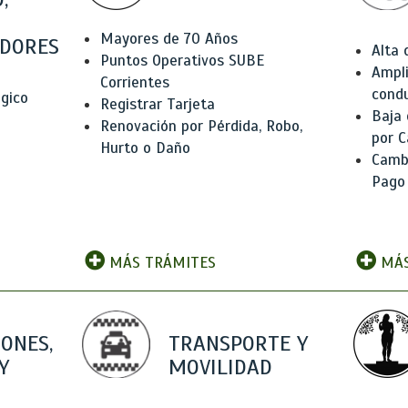
Mayores de 70 Años
DORES
Alta
Puntos Operativos SUBE
Ampli
Corrientes
condu
ógico
Registrar Tarjeta
Baja
Renovación por Pérdida, Robo,
por C
Hurto o Daño
Camb
Pago
MÁS TRÁMITES
MÁS
IONES,
TRANSPORTE Y
Y
MOVILIDAD