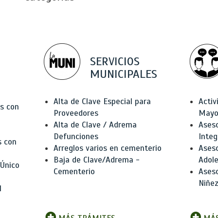
SERVICIOS
MUNICIPALES
Alta de Clave Especial para
Activ
as con
Proveedores
Mayo
Alta de Clave / Adrema
Aseso
Defunciones
Integ
s con
Arreglos varios en cementerio
Aseso
Baja de Clave/Adrema -
Adole
 Único
Cementerio
Aseso
Niñez
l