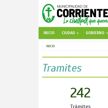
Pasar
al
contenido
principal
INICIO
CIUDAD
GOBIERNO
Se
INICIO
encuentra
usted
Tramites
aquí
242
Trámites