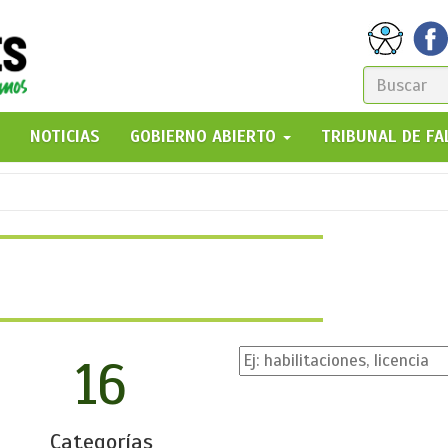
FORM
DE
GO!
NOTICIAS
GOBIERNO ABIERTO
TRIBUNAL DE F
BÚSQ
16
Categorías