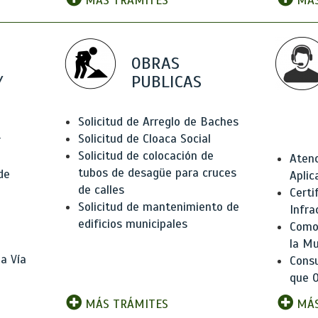
MÁS TRÁMITES
MÁS
OBRAS
Y
PUBLICAS
Solicitud de Arreglo de Baches
Solicitud de Cloaca Social
r
Solicitud de colocación de
Atenc
tubos de desagüe para cruces
de
Aplic
de calles
Certi
Solicitud de mantenimiento de
Infra
edificios municipales
Como 
la Mu
a Vía
Consu
que O
MÁS TRÁMITES
MÁS