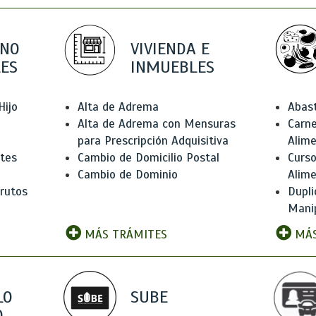
 NO
VIVIENDA E
ES
INMUEBLES
Hijo
Alta de Adrema
Abas
Alta de Adrema con Mensuras
Carne
para Prescripción Adquisitiva
Alim
ntes
Cambio de Domicilio Postal
Curso
Cambio de Dominio
Alim
rutos
Dupli
Manip
MÁS TRÁMITES
MÁS
LO
SUBE
,