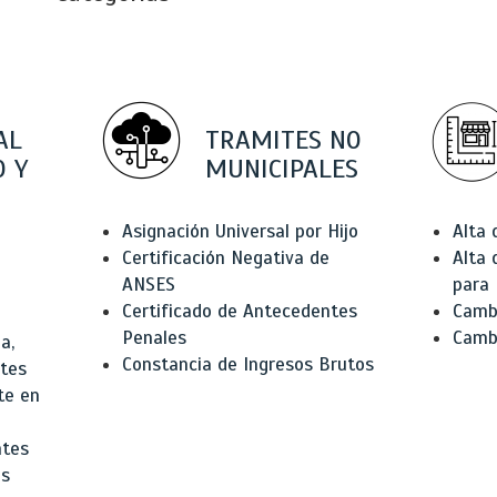
AL
TRAMITES NO
 Y
MUNICIPALES
Asignación Universal por Hijo
Alta
Certificación Negativa de
Alta
ANSES
para 
Certificado de Antecedentes
Cambi
Penales
Camb
a,
Constancia de Ingresos Brutos
ntes
te en
ntes
os