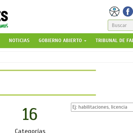
FORM
DE
GO!
NOTICIAS
GOBIERNO ABIERTO
TRIBUNAL DE F
BÚSQ
16
Categorías