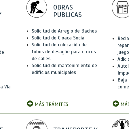
OBRAS
Y
PUBLICAS
Solicitud de Arreglo de Baches
Solicitud de Cloaca Social
r
Recla
Solicitud de colocación de
repar
tubos de desagüe para cruces
de
juego
de calles
Adici
Solicitud de mantenimiento de
Autol
edificios municipales
Impu
Baja 
a Vía
comer
MÁS TRÁMITES
MÁS