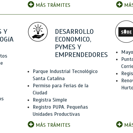
MÁS TRÁMITES
MÁS
 Y
DESARROLLO
OGíA
ECONOMICO,
PYMES Y
Mayo
EMPRENDEDORES
tos
Punt
de
Corri
Parque Industrial Tecnológico
Regis
Santa Catalina
Renov
Permiso para Ferias de la
Hurt
Ciudad
os
Registra Simple
Registro PUPA. Pequeñas
Unidades Productivas
MÁS TRÁMITES
MÁS