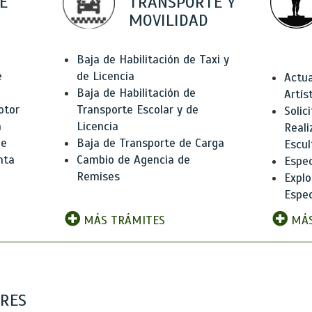
E
TRANSPORTE Y
MOVILIDAD
Baja de Habilitación de Taxi y
e
de Licencia
Actua
Baja de Habilitación de
Artís
otor
Transporte Escolar y de
Solic
n
Licencia
Reali
de
Baja de Transporte de Carga
Escul
nta
Cambio de Agencia de
Espec
Remises
Explo
Espec
MÁS TRÁMITES
MÁS
ARES