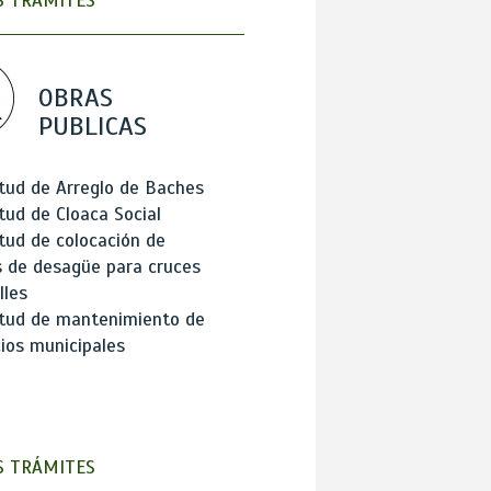
 TRÁMITES
OBRAS
PUBLICAS
itud de Arreglo de Baches
itud de Cloaca Social
itud de colocación de
 de desagüe para cruces
lles
itud de mantenimiento de
cios municipales
 TRÁMITES