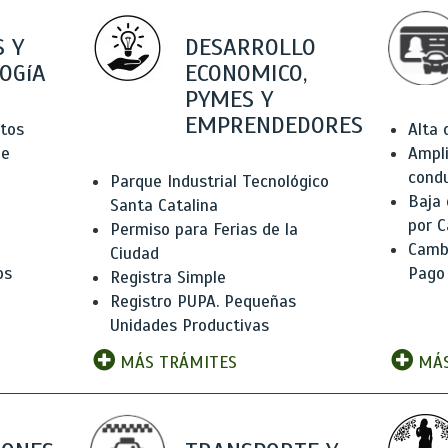
 Y
DESARROLLO
OGíA
ECONOMICO,
PYMES Y
EMPRENDEDORES
tos
Alta
de
Ampli
condu
Parque Industrial Tecnológico
Baja
Santa Catalina
por C
Permiso para Ferias de la
Camb
Ciudad
os
Pago
Registra Simple
Registro PUPA. Pequeñas
Unidades Productivas
MÁS TRÁMITES
MÁS