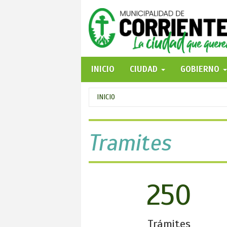
Pasar
al
contenido
principal
INICIO
CIUDAD
GOBIERNO
Se
INICIO
encuentra
usted
Tramites
aquí
250
Trámites