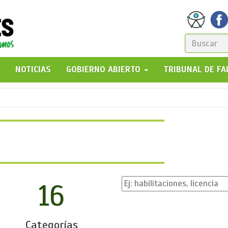
FORM
DE
GO!
NOTICIAS
GOBIERNO ABIERTO
TRIBUNAL DE F
BÚSQ
16
Categorías