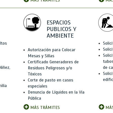
MÁS TRÁMITES
MÁS
ESPACIOS
PUBLICOS Y
AMBIENTE
ltos
Solic
Solic
Autorización para Colocar
Solic
Mesas y Sillas
tubos
Certificado Generadores de
Niñez,
de ca
Residuos Peligrosos y/o
Solic
Tóxicos
edifi
Corte de pasto en casos
ilia
especiales
Denuncia de Líquidos en la Vía
Pública
MÁS TRÁMITES
MÁS