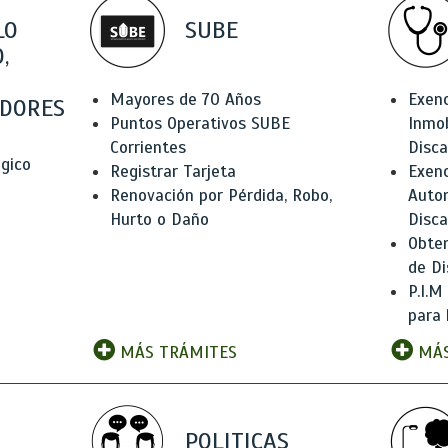
LO
SUBE
,
Mayores de 70 Años
Exen
DORES
Puntos Operativos SUBE
Inmob
Corrientes
Disc
ógico
Registrar Tarjeta
Exenc
Renovación por Pérdida, Robo,
Auto
Hurto o Daño
Disc
Obten
de Di
P.I.M
para 
MÁS TRÁMITES
MÁS
POLITICAS