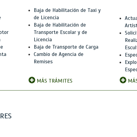
Baja de Habilitación de Taxi y
e
de Licencia
Actua
Baja de Habilitación de
Artís
otor
Transporte Escolar y de
Solic
n
Licencia
Reali
de
Baja de Transporte de Carga
Escul
nta
Cambio de Agencia de
Espec
Remises
Explo
Espec
MÁS TRÁMITES
MÁS
ARES