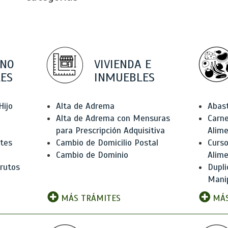
 NO
VIVIENDA E
ES
INMUEBLES
Hijo
Alta de Adrema
Abas
Alta de Adrema con Mensuras
Carne
para Prescripción Adquisitiva
Alim
ntes
Cambio de Domicilio Postal
Curso
Cambio de Dominio
Alim
rutos
Dupli
Manip
MÁS TRÁMITES
MÁS