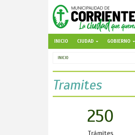
Pasar
al
contenido
principal
INICIO
CIUDAD
GOBIERNO
Se
INICIO
encuentra
usted
Tramites
aquí
250
Trámites