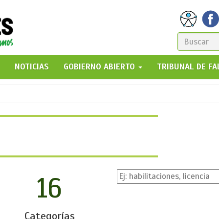
FORM
DE
GO!
NOTICIAS
GOBIERNO ABIERTO
TRIBUNAL DE F
BÚSQ
16
Categorías