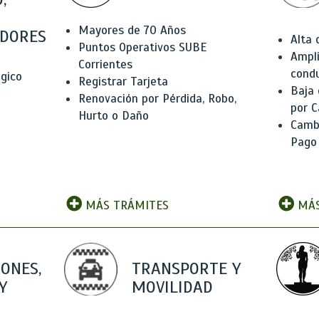
Mayores de 70 Años
DORES
Alta
Puntos Operativos SUBE
Ampli
Corrientes
condu
ógico
Registrar Tarjeta
Baja
Renovación por Pérdida, Robo,
por C
Hurto o Daño
Camb
Pago
MÁS TRÁMITES
MÁS
IONES,
TRANSPORTE Y
Y
MOVILIDAD