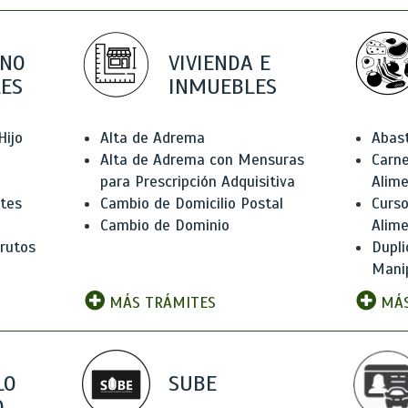
 NO
VIVIENDA E
ES
INMUEBLES
Hijo
Alta de Adrema
Abas
Alta de Adrema con Mensuras
Carne
para Prescripción Adquisitiva
Alim
ntes
Cambio de Domicilio Postal
Curso
Cambio de Dominio
Alim
rutos
Dupli
Manip
MÁS TRÁMITES
MÁS
LO
SUBE
,