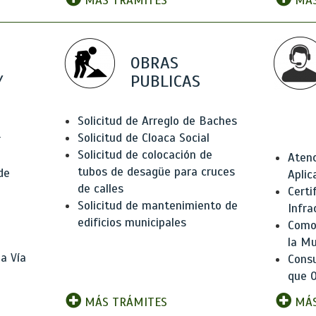
MÁS TRÁMITES
MÁS
OBRAS
Y
PUBLICAS
Solicitud de Arreglo de Baches
Solicitud de Cloaca Social
r
Solicitud de colocación de
Atenc
tubos de desagüe para cruces
de
Aplic
de calles
Certi
Solicitud de mantenimiento de
Infra
edificios municipales
Como 
la Mu
a Vía
Consu
que O
MÁS TRÁMITES
MÁS