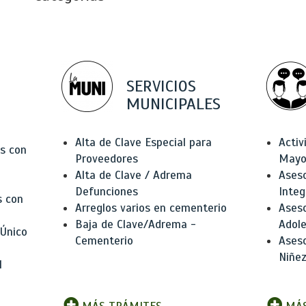
SERVICIOS
MUNICIPALES
Alta de Clave Especial para
Activ
as con
Proveedores
Mayo
Alta de Clave / Adrema
Aseso
Defunciones
Integ
s con
Arreglos varios en cementerio
Aseso
Baja de Clave/Adrema -
Adole
 Único
Cementerio
Aseso
Niñez
l