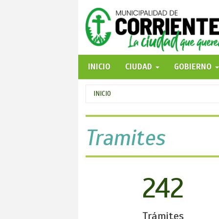
Pasar
al
contenido
principal
INICIO
CIUDAD
GOBIERNO
Se
INICIO
encuentra
usted
Tramites
aquí
242
Trámites