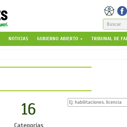
FORM
DE
GO!
NOTICIAS
GOBIERNO ABIERTO
TRIBUNAL DE F
BÚSQ
16
Categorías