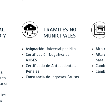
AL
TRAMITES NO
 Y
MUNICIPALES
Asignación Universal por Hijo
Alta
Certificación Negativa de
Alta
ANSES
para 
Certificado de Antecedentes
Cambi
Penales
Camb
a,
Constancia de Ingresos Brutos
ntes
te en
ntes
os