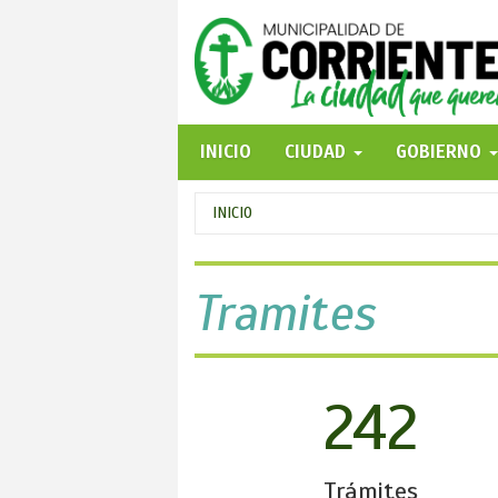
Pasar
al
contenido
principal
INICIO
CIUDAD
GOBIERNO
Se
INICIO
encuentra
usted
Tramites
aquí
242
Trámites