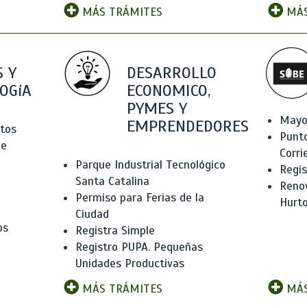
MÁS TRÁMITES
MÁS
 Y
DESARROLLO
OGíA
ECONOMICO,
PYMES Y
Mayo
EMPRENDEDORES
tos
Punt
de
Corri
Parque Industrial Tecnológico
Regis
Santa Catalina
Renov
Permiso para Ferias de la
Hurt
Ciudad
os
Registra Simple
Registro PUPA. Pequeñas
Unidades Productivas
MÁS TRÁMITES
MÁS