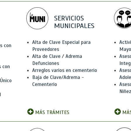
SERVICIOS
MUNICIPALES
Alta de Clave Especial para
Activ
as con
Proveedores
Mayo
Alta de Clave / Adrema
Aseso
Defunciones
Integ
s con
Arreglos varios en cementerio
Aseso
Baja de Clave/Adrema -
Adole
 Único
Cementerio
Aseso
Niñez
l
MÁS TRÁMITES
MÁS