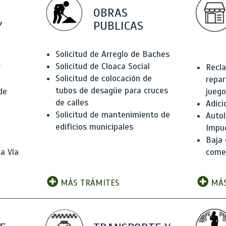
OBRAS
Y
PUBLICAS
Solicitud de Arreglo de Baches
Solicitud de Cloaca Social
r
Recla
Solicitud de colocación de
repar
tubos de desagüe para cruces
de
juego
de calles
Adici
Solicitud de mantenimiento de
Autol
edificios municipales
Impu
Baja 
a Vía
comer
MÁS TRÁMITES
MÁS