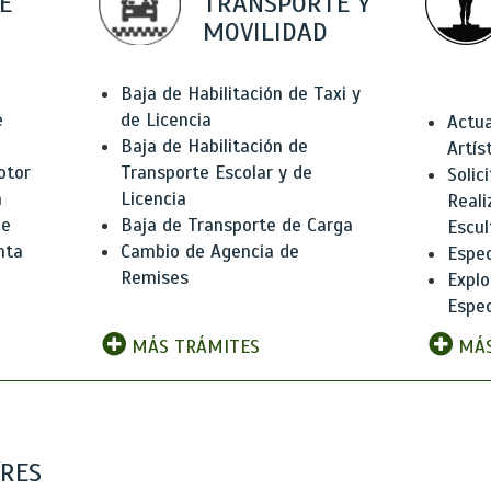
E
TRANSPORTE Y
MOVILIDAD
Baja de Habilitación de Taxi y
e
de Licencia
Actua
Baja de Habilitación de
Artís
otor
Transporte Escolar y de
Solic
n
Licencia
Reali
de
Baja de Transporte de Carga
Escul
nta
Cambio de Agencia de
Espec
Remises
Explo
Espec
MÁS TRÁMITES
MÁS
ARES