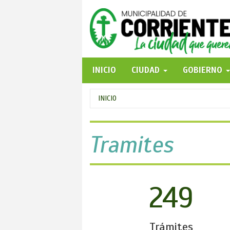
Pasar
al
contenido
principal
INICIO
CIUDAD
GOBIERNO
Se
INICIO
encuentra
usted
Tramites
aquí
249
Trámites