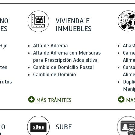
 NO
VIVIENDA E
ES
INMUEBLES
Hijo
Alta de Adrema
Abas
Alta de Adrema con Mensuras
Carne
para Prescripción Adquisitiva
Alim
ntes
Cambio de Domicilio Postal
Curso
Cambio de Dominio
Alim
rutos
Dupli
Manip
MÁS TRÁMITES
MÁS
LO
SUBE
,