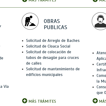
MÁS TRÁMITES
MÁS
OBRAS
Y
PUBLICAS
Solicitud de Arreglo de Baches
Solicitud de Cloaca Social
r
Solicitud de colocación de
Atenc
tubos de desagüe para cruces
de
Aplic
de calles
Certi
Solicitud de mantenimiento de
Infra
edificios municipales
Como 
la Mu
a Vía
Consu
que O
MÁS TRÁMITES
MÁS