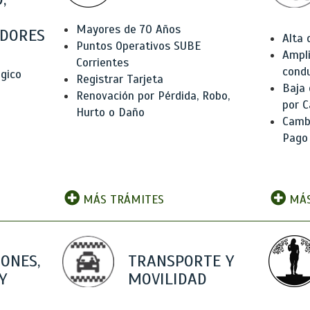
Mayores de 70 Años
DORES
Alta
Puntos Operativos SUBE
Ampli
Corrientes
condu
ógico
Registrar Tarjeta
Baja
Renovación por Pérdida, Robo,
por C
Hurto o Daño
Camb
Pago
MÁS TRÁMITES
MÁS
IONES,
TRANSPORTE Y
Y
MOVILIDAD