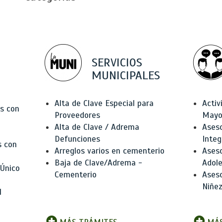
SERVICIOS
MUNICIPALES
Alta de Clave Especial para
Activ
as con
Proveedores
Mayo
Alta de Clave / Adrema
Aseso
Defunciones
Integ
s con
Arreglos varios en cementerio
Aseso
Baja de Clave/Adrema -
Adole
 Único
Cementerio
Aseso
Niñez
l