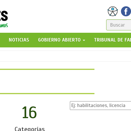
FORM
DE
GO!
NOTICIAS
GOBIERNO ABIERTO
TRIBUNAL DE F
BÚSQ
16
Categorías