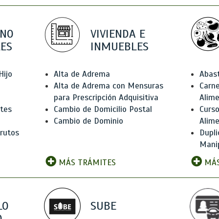
 NO
VIVIENDA E
ES
INMUEBLES
Hijo
Alta de Adrema
Abas
Alta de Adrema con Mensuras
Carne
para Prescripción Adquisitiva
Alim
ntes
Cambio de Domicilio Postal
Curso
Cambio de Dominio
Alim
rutos
Dupli
Manip
MÁS TRÁMITES
MÁS
LO
SUBE
,