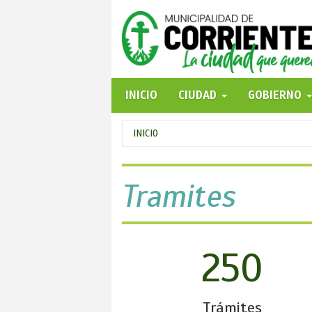
Pasar
al
contenido
principal
INICIO
CIUDAD
GOBIERNO
Se
INICIO
encuentra
usted
Tramites
aquí
250
Trámites