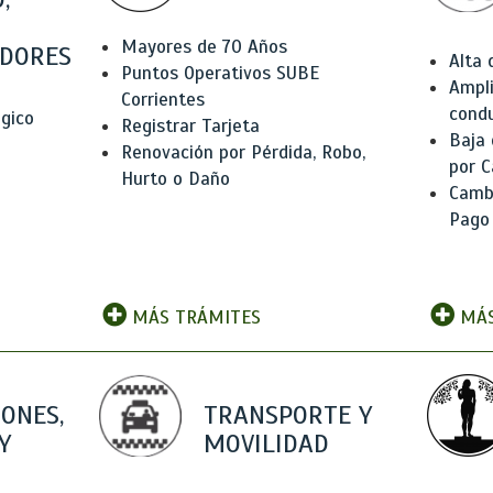
Mayores de 70 Años
DORES
Alta
Puntos Operativos SUBE
Ampli
Corrientes
condu
ógico
Registrar Tarjeta
Baja
Renovación por Pérdida, Robo,
por C
Hurto o Daño
Camb
Pago
MÁS TRÁMITES
MÁS
IONES,
TRANSPORTE Y
Y
MOVILIDAD