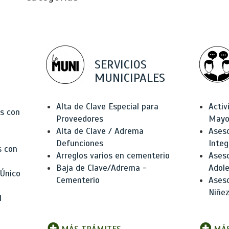
SERVICIOS
MUNICIPALES
Alta de Clave Especial para
Activ
as con
Proveedores
Mayo
Alta de Clave / Adrema
Aseso
Defunciones
Integ
s con
Arreglos varios en cementerio
Aseso
Baja de Clave/Adrema -
Adole
 Único
Cementerio
Aseso
Niñez
l