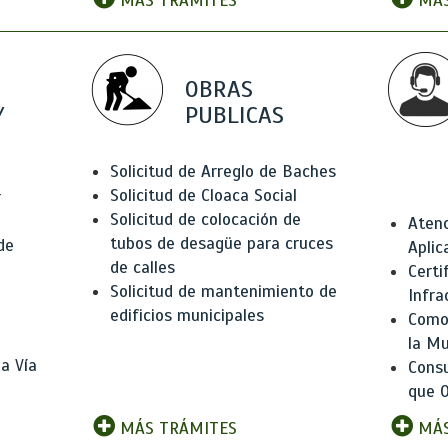
MÁS TRÁMITES
MÁS
OBRAS
Y
PUBLICAS
Solicitud de Arreglo de Baches
Solicitud de Cloaca Social
r
Solicitud de colocación de
Atenc
tubos de desagüe para cruces
de
Aplic
de calles
Certi
Solicitud de mantenimiento de
Infra
edificios municipales
Como 
la Mu
a Vía
Consu
que O
MÁS TRÁMITES
MÁS