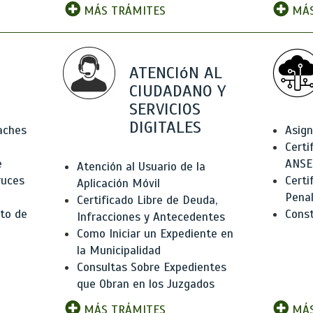
MÁS TRÁMITES
MÁS
ATENCIóN AL
CIUDADANO Y
SERVICIOS
DIGITALES
Baches
Asign
Certi
e
ANSE
Atención al Usuario de la
ruces
Certi
Aplicación Móvil
Pena
Certificado Libre de Deuda,
to de
Const
Infracciones y Antecedentes
Como Iniciar un Expediente en
la Municipalidad
Consultas Sobre Expedientes
que Obran en los Juzgados
MÁS TRÁMITES
MÁS