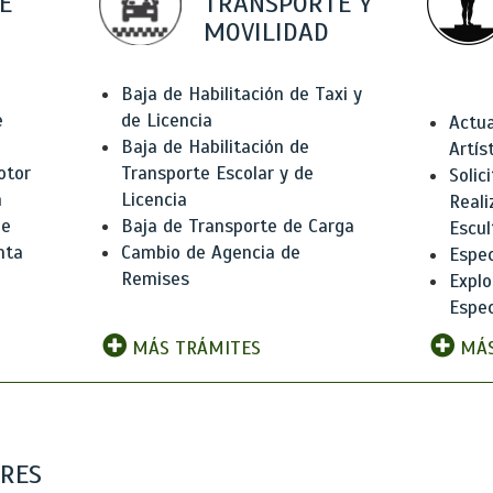
E
TRANSPORTE Y
MOVILIDAD
Baja de Habilitación de Taxi y
e
de Licencia
Actua
Baja de Habilitación de
Artís
otor
Transporte Escolar y de
Solic
n
Licencia
Reali
de
Baja de Transporte de Carga
Escul
nta
Cambio de Agencia de
Espec
Remises
Explo
Espec
MÁS TRÁMITES
MÁS
ARES