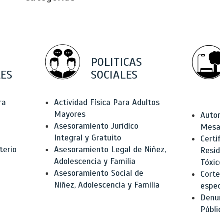
POLITICAS
ES
SOCIALES
ra
Actividad Física Para Adultos
Mayores
Autor
Asesoramiento Jurídico
Mesas
Integral y Gratuito
Certi
terio
Asesoramiento Legal de Niñez,
Resid
Adolescencia y Familia
Tóxic
Asesoramiento Social de
Corte
Niñez, Adolescencia y Familia
espec
Denun
Públi