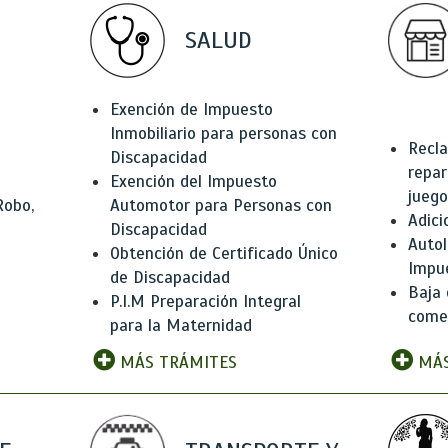
SALUD
Exención de Impuesto
Inmobiliario para personas con
Recla
Discapacidad
repar
Exención del Impuesto
juego
Robo,
Automotor para Personas con
Adici
Discapacidad
Autol
Obtención de Certificado Único
Impu
de Discapacidad
Baja 
P.I.M Preparación Integral
comer
para la Maternidad
MÁS TRÁMITES
MÁS