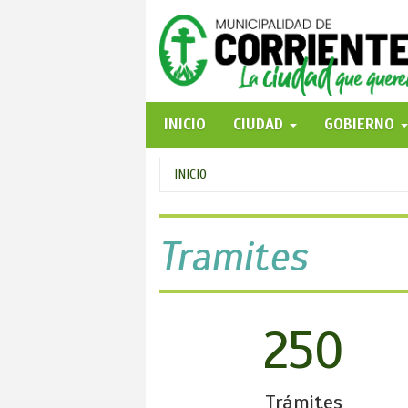
Pasar
al
contenido
principal
INICIO
CIUDAD
GOBIERNO
Se
INICIO
encuentra
usted
Tramites
aquí
250
Trámites