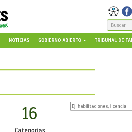
FORM
DE
GO!
NOTICIAS
GOBIERNO ABIERTO
TRIBUNAL DE F
BÚSQ
16
Categorías