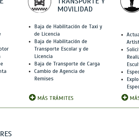
E
TRANSPORTE Y
MOVILIDAD
Baja de Habilitación de Taxi y
e
de Licencia
Actua
Baja de Habilitación de
Artís
otor
Transporte Escolar y de
Solic
n
Licencia
Reali
de
Baja de Transporte de Carga
Escul
nta
Cambio de Agencia de
Espec
Remises
Explo
Espec
MÁS TRÁMITES
MÁS
ARES