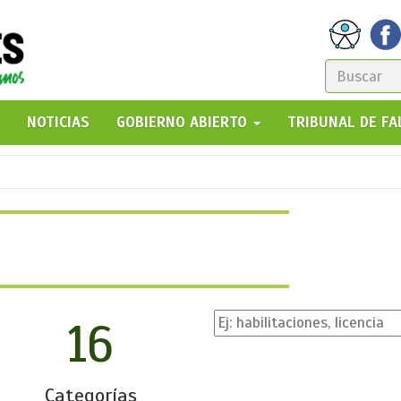
FORM
DE
GO!
NOTICIAS
GOBIERNO ABIERTO
TRIBUNAL DE F
BÚSQ
16
Categorías