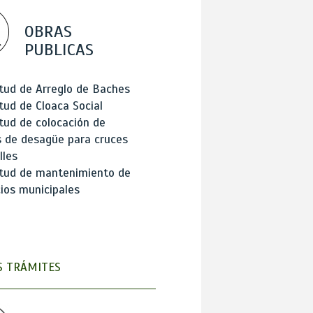
OBRAS
PUBLICAS
itud de Arreglo de Baches
itud de Cloaca Social
itud de colocación de
 de desagüe para cruces
lles
itud de mantenimiento de
cios municipales
 TRÁMITES