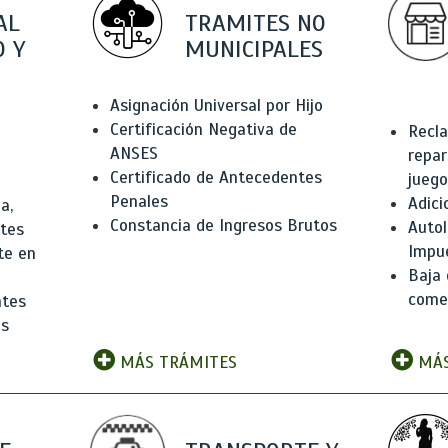
AL
TRAMITES NO
 Y
MUNICIPALES
Asignación Universal por Hijo
Certificación Negativa de
Recla
ANSES
repar
Certificado de Antecedentes
juego
Penales
Adici
a,
Constancia de Ingresos Brutos
Autol
ntes
Impu
te en
Baja 
comer
ntes
os
MÁS TRÁMITES
MÁS