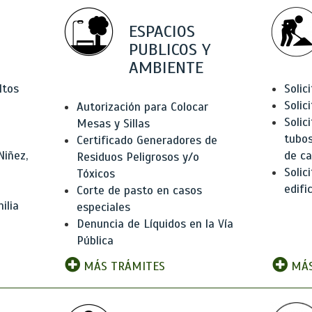
ESPACIOS
PUBLICOS Y
AMBIENTE
ltos
Solic
Solic
Autorización para Colocar
Solic
Mesas y Sillas
tubos
Certificado Generadores de
Niñez,
de ca
Residuos Peligrosos y/o
Solic
Tóxicos
edifi
Corte de pasto en casos
ilia
especiales
Denuncia de Líquidos en la Vía
Pública
MÁS TRÁMITES
MÁS