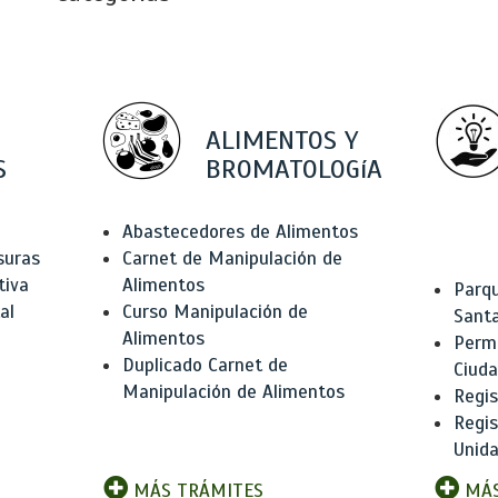
ALIMENTOS Y
S
BROMATOLOGíA
Abastecedores de Alimentos
suras
Carnet de Manipulación de
tiva
Alimentos
Parqu
al
Curso Manipulación de
Santa
Alimentos
Permi
Duplicado Carnet de
Ciud
Manipulación de Alimentos
Regis
Regi
Unida
MÁS TRÁMITES
MÁS