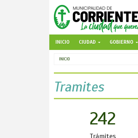
Pasar
al
contenido
principal
INICIO
CIUDAD
GOBIERNO
Se
INICIO
encuentra
usted
Tramites
aquí
242
Trámites