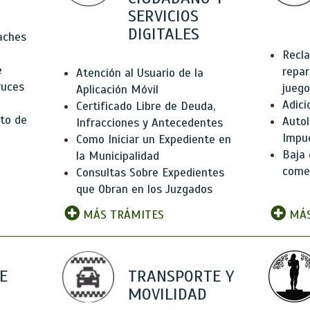
SERVICIOS
DIGITALES
Baches
Recla
e
repar
Atención al Usuario de la
ruces
juego
Aplicación Móvil
Adici
Certificado Libre de Deuda,
to de
Autol
Infracciones y Antecedentes
Impu
Como Iniciar un Expediente en
Baja 
la Municipalidad
comer
Consultas Sobre Expedientes
que Obran en los Juzgados
MÁS TRÁMITES
MÁS
E
TRANSPORTE Y
MOVILIDAD