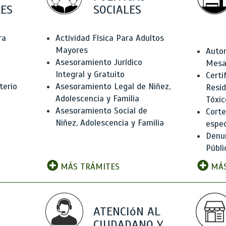
ES
SOCIALES
ra
Actividad Física Para Adultos
Mayores
Autor
Asesoramiento Jurídico
Mesas
Integral y Gratuito
Certi
terio
Asesoramiento Legal de Niñez,
Resid
Adolescencia y Familia
Tóxic
Asesoramiento Social de
Corte
Niñez, Adolescencia y Familia
espec
Denun
Públi
MÁS TRÁMITES
MÁS
ATENCIóN AL
CIUDADANO Y