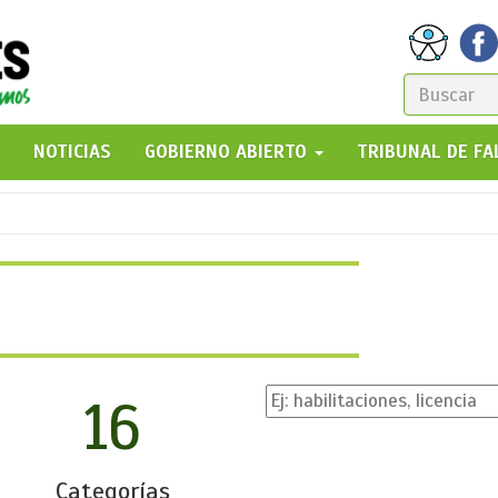
FORM
DE
GO!
NOTICIAS
GOBIERNO ABIERTO
TRIBUNAL DE F
BÚSQ
16
Categorías