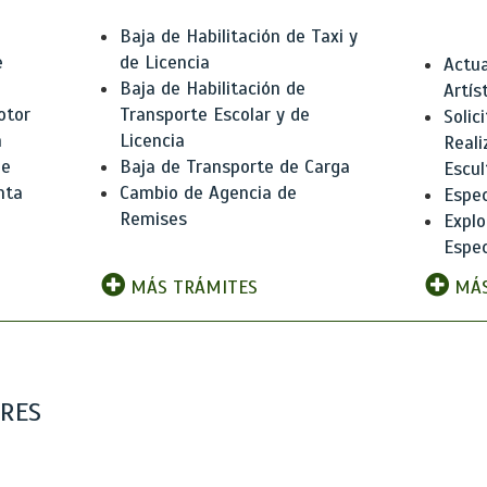
Baja de Habilitación de Taxi y
e
de Licencia
Actua
Baja de Habilitación de
Artís
otor
Transporte Escolar y de
Solic
n
Licencia
Reali
de
Baja de Transporte de Carga
Escul
nta
Cambio de Agencia de
Espec
Remises
Explo
Espec
MÁS TRÁMITES
MÁS
ARES