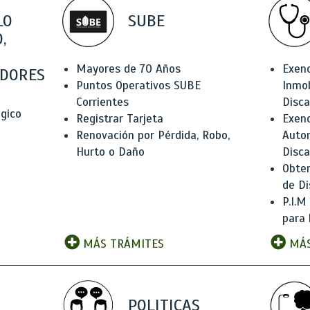
LO
SUBE
,
Mayores de 70 Años
Exen
DORES
Puntos Operativos SUBE
Inmob
Corrientes
Disc
ógico
Registrar Tarjeta
Exenc
Renovación por Pérdida, Robo,
Auto
Hurto o Daño
Disc
Obten
de Di
P.I.M
para 
MÁS TRÁMITES
MÁS
POLITICAS