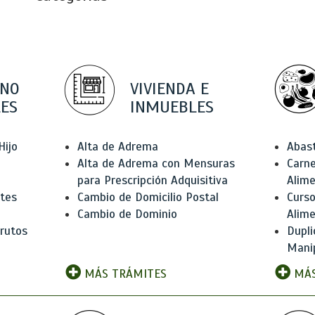
 NO
VIVIENDA E
ES
INMUEBLES
Hijo
Alta de Adrema
Abas
Alta de Adrema con Mensuras
Carne
para Prescripción Adquisitiva
Alim
ntes
Cambio de Domicilio Postal
Curso
Cambio de Dominio
Alim
rutos
Dupli
Manip
MÁS TRÁMITES
MÁS