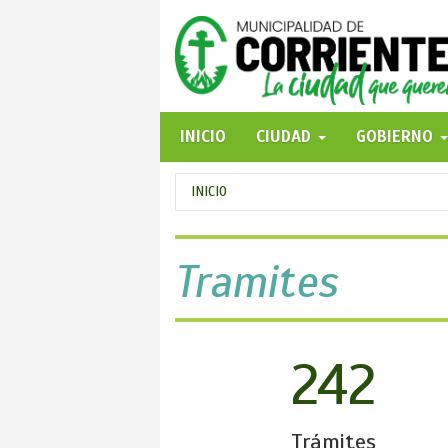
Pasar
al
contenido
principal
INICIO
CIUDAD
GOBIERNO
Se
INICIO
encuentra
usted
Tramites
aquí
242
Trámites