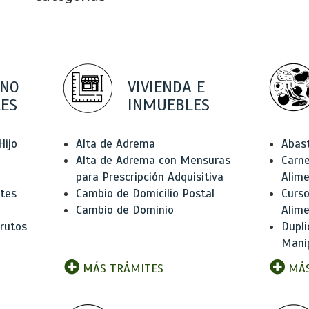
 NO
VIVIENDA E
ES
INMUEBLES
Hijo
Alta de Adrema
Abas
Alta de Adrema con Mensuras
Carne
para Prescripción Adquisitiva
Alim
ntes
Cambio de Domicilio Postal
Curso
Cambio de Dominio
Alim
rutos
Dupli
Manip
MÁS TRÁMITES
MÁS