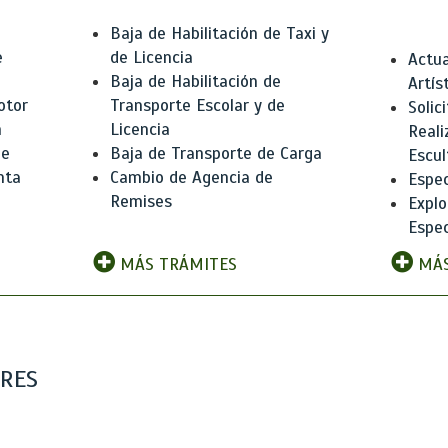
Baja de Habilitación de Taxi y
e
de Licencia
Actua
Baja de Habilitación de
Artís
otor
Transporte Escolar y de
Solic
n
Licencia
Reali
de
Baja de Transporte de Carga
Escul
nta
Cambio de Agencia de
Espec
Remises
Explo
Espec
MÁS TRÁMITES
MÁS
ARES