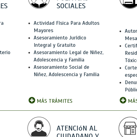
ES
SOCIALES
ra
Actividad Física Para Adultos
Mayores
Autor
Asesoramiento Jurídico
Mesas
Integral y Gratuito
Certi
terio
Asesoramiento Legal de Niñez,
Resid
Adolescencia y Familia
Tóxic
Asesoramiento Social de
Corte
Niñez, Adolescencia y Familia
espec
Denun
Públi
MÁS TRÁMITES
MÁS
ATENCIóN AL
CIUDADANO Y