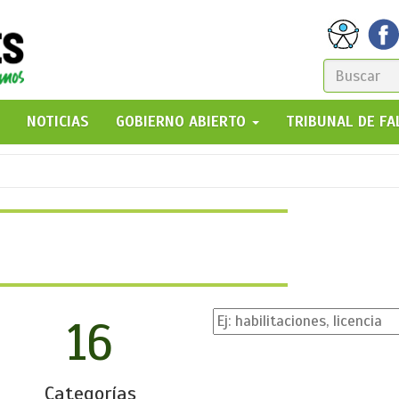
FORM
DE
GO!
NOTICIAS
GOBIERNO ABIERTO
TRIBUNAL DE F
BÚSQ
16
Categorías