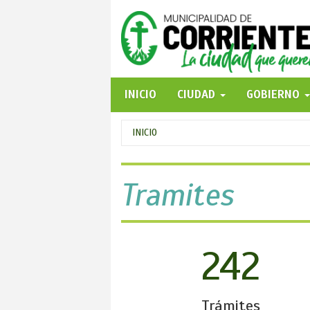
Pasar
al
contenido
principal
INICIO
CIUDAD
GOBIERNO
Se
INICIO
encuentra
usted
Tramites
aquí
242
Trámites