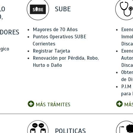
LO
SUBE
,
Mayores de 70 Años
Exen
DORES
Puntos Operativos SUBE
Inmob
Corrientes
Disc
ógico
Registrar Tarjeta
Exenc
Renovación por Pérdida, Robo,
Auto
Hurto o Daño
Disc
Obten
de Di
P.I.M
para 
MÁS TRÁMITES
MÁS
POLITICAS