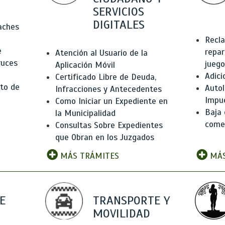
SERVICIOS
DIGITALES
Baches
Recla
e
repar
Atención al Usuario de la
ruces
juego
Aplicación Móvil
Adici
Certificado Libre de Deuda,
to de
Autol
Infracciones y Antecedentes
Impu
Como Iniciar un Expediente en
Baja 
la Municipalidad
comer
Consultas Sobre Expedientes
que Obran en los Juzgados
MÁS TRÁMITES
MÁS
E
TRANSPORTE Y
MOVILIDAD