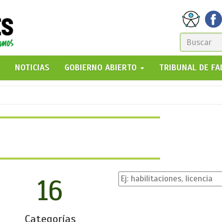
FORM
DE
GO!
NOTICIAS
GOBIERNO ABIERTO
TRIBUNAL DE F
BÚSQ
16
Categorías