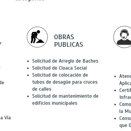
OBRAS
Y
PUBLICAS
Solicitud de Arreglo de Baches
Solicitud de Cloaca Social
r
Solicitud de colocación de
Atenc
tubos de desagüe para cruces
de
Aplic
de calles
Certi
Solicitud de mantenimiento de
Infra
edificios municipales
Como 
la Mu
a Vía
Consu
que O