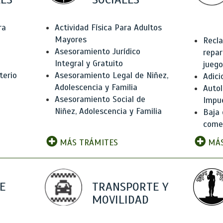
ra
Actividad Física Para Adultos
Mayores
Recla
Asesoramiento Jurídico
repar
Integral y Gratuito
juego
terio
Asesoramiento Legal de Niñez,
Adici
Adolescencia y Familia
Autol
Asesoramiento Social de
Impu
Niñez, Adolescencia y Familia
Baja 
comer
MÁS TRÁMITES
MÁS
E
TRANSPORTE Y
MOVILIDAD