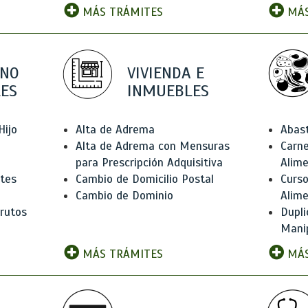
MÁS TRÁMITES
MÁS
 NO
VIVIENDA E
ES
INMUEBLES
Hijo
Alta de Adrema
Abas
Alta de Adrema con Mensuras
Carne
para Prescripción Adquisitiva
Alim
ntes
Cambio de Domicilio Postal
Curso
Cambio de Dominio
Alim
rutos
Dupli
Manip
MÁS TRÁMITES
MÁS