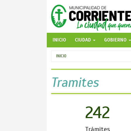
Pasar
al
contenido
principal
INICIO
CIUDAD
GOBIERNO
Se
INICIO
encuentra
usted
Tramites
aquí
242
Trámites