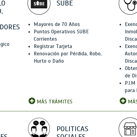
LO
SUBE
,
Mayores de 70 Años
Exen
DORES
Puntos Operativos SUBE
Inmob
Corrientes
Disc
ógico
Registrar Tarjeta
Exenc
Renovación por Pérdida, Robo,
Auto
Hurto o Daño
Disc
Obten
de Di
P.I.M
para 
MÁS TRÁMITES
MÁS
POLITICAS
ES
SOCIALES