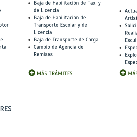
Baja de Habilitación de Taxi y
e
de Licencia
Actua
Baja de Habilitación de
Artís
otor
Transporte Escolar y de
Solic
n
Licencia
Reali
de
Baja de Transporte de Carga
Escul
nta
Cambio de Agencia de
Espec
Remises
Explo
Espec
MÁS TRÁMITES
MÁS
ARES