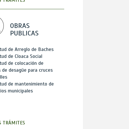
 TRÁMITES
OBRAS
PUBLICAS
itud de Arreglo de Baches
itud de Cloaca Social
itud de colocación de
 de desagüe para cruces
lles
itud de mantenimiento de
cios municipales
 TRÁMITES