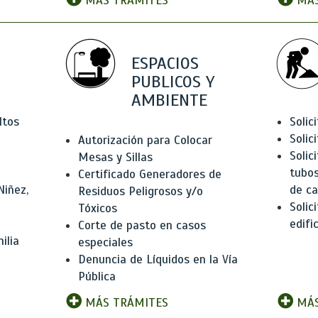
MÁS TRÁMITES
MÁS
ESPACIOS
PUBLICOS Y
AMBIENTE
ltos
Solic
Solic
Autorización para Colocar
Solic
Mesas y Sillas
tubos
Certificado Generadores de
Niñez,
de ca
Residuos Peligrosos y/o
Solic
Tóxicos
edifi
Corte de pasto en casos
ilia
especiales
Denuncia de Líquidos en la Vía
Pública
MÁS TRÁMITES
MÁS