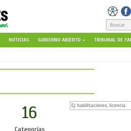
FORM
DE
GO!
NOTICIAS
GOBIERNO ABIERTO
TRIBUNAL DE F
BÚSQ
16
Categorías