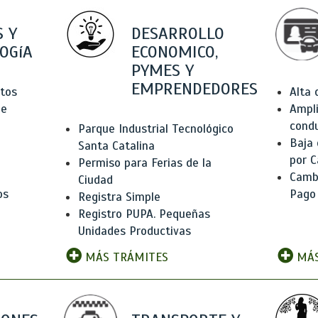
 Y
DESARROLLO
OGíA
ECONOMICO,
PYMES Y
EMPRENDEDORES
tos
Alta
de
Ampli
condu
Parque Industrial Tecnológico
Baja
Santa Catalina
por C
Permiso para Ferias de la
Camb
Ciudad
os
Pago
Registra Simple
Registro PUPA. Pequeñas
Unidades Productivas
MÁS TRÁMITES
MÁS