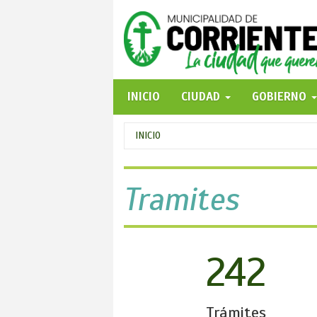
Pasar
al
contenido
principal
INICIO
CIUDAD
GOBIERNO
Se
INICIO
encuentra
usted
Tramites
aquí
242
Trámites