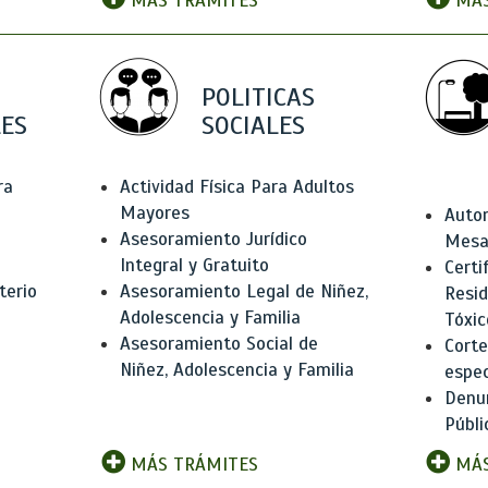
MÁS TRÁMITES
MÁS
POLITICAS
ES
SOCIALES
ra
Actividad Física Para Adultos
Mayores
Autor
Asesoramiento Jurídico
Mesas
Integral y Gratuito
Certi
terio
Asesoramiento Legal de Niñez,
Resid
Adolescencia y Familia
Tóxic
Asesoramiento Social de
Corte
Niñez, Adolescencia y Familia
espec
Denun
Públi
MÁS TRÁMITES
MÁS