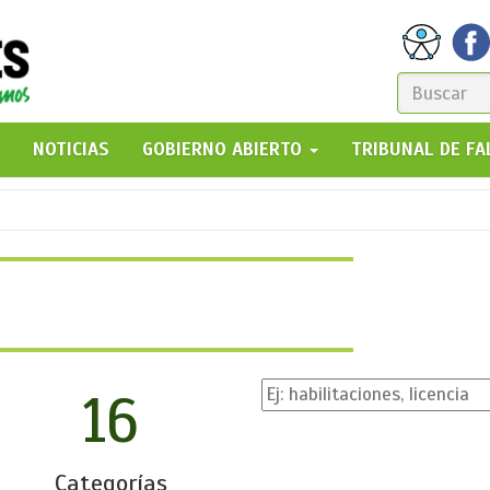
FORM
DE
GO!
NOTICIAS
GOBIERNO ABIERTO
TRIBUNAL DE F
BÚSQ
16
Categorías