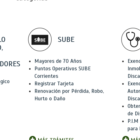
LO
SUBE
,
Mayores de 70 Años
Exen
DORES
Puntos Operativos SUBE
Inmob
Corrientes
Disc
ógico
Registrar Tarjeta
Exenc
Renovación por Pérdida, Robo,
Auto
Hurto o Daño
Disc
Obten
de Di
P.I.M
para 