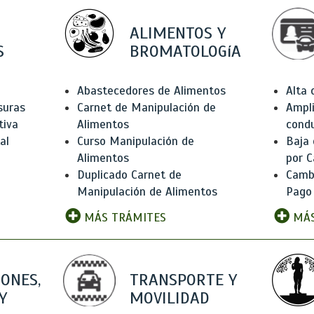
ALIMENTOS Y
S
BROMATOLOGíA
Abastecedores de Alimentos
Alta
suras
Carnet de Manipulación de
Ampli
tiva
Alimentos
condu
al
Curso Manipulación de
Baja
Alimentos
por C
Duplicado Carnet de
Camb
Manipulación de Alimentos
Pago
MÁS TRÁMITES
MÁS
IONES,
TRANSPORTE Y
Y
MOVILIDAD