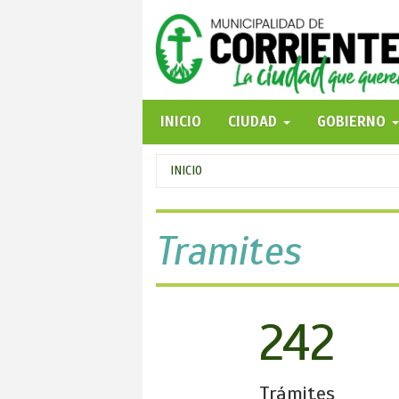
Pasar
al
contenido
principal
INICIO
CIUDAD
GOBIERNO
Se
INICIO
encuentra
usted
Tramites
aquí
242
Trámites