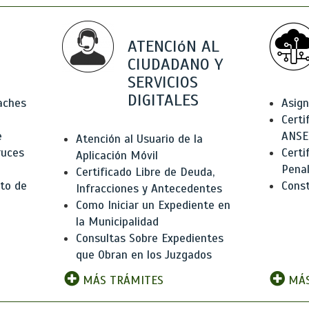
ATENCIóN AL
CIUDADANO Y
SERVICIOS
DIGITALES
Baches
Asign
Certi
e
ANSE
Atención al Usuario de la
ruces
Certi
Aplicación Móvil
Pena
Certificado Libre de Deuda,
to de
Const
Infracciones y Antecedentes
Como Iniciar un Expediente en
la Municipalidad
Consultas Sobre Expedientes
que Obran en los Juzgados
MÁS TRÁMITES
MÁS