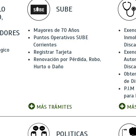
LO
SUBE
,
Mayores de 70 Años
Exen
DORES
Puntos Operativos SUBE
Inmob
Corrientes
Disc
ógico
Registrar Tarjeta
Exenc
Renovación por Pérdida, Robo,
Auto
Hurto o Daño
Disc
Obten
de Di
P.I.M
para 
MÁS TRÁMITES
MÁS
POLITICAS