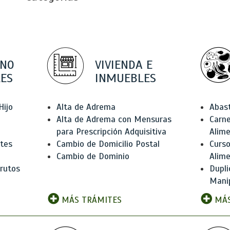
 NO
VIVIENDA E
ES
INMUEBLES
Hijo
Alta de Adrema
Abas
Alta de Adrema con Mensuras
Carne
para Prescripción Adquisitiva
Alim
ntes
Cambio de Domicilio Postal
Curso
Cambio de Dominio
Alim
rutos
Dupli
Manip
MÁS TRÁMITES
MÁS