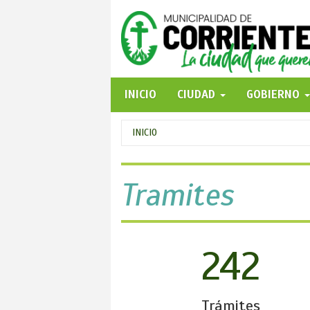
Pasar
al
contenido
principal
INICIO
CIUDAD
GOBIERNO
Se
INICIO
encuentra
usted
Tramites
aquí
242
Trámites