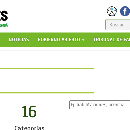
FORM
DE
GO!
NOTICIAS
GOBIERNO ABIERTO
TRIBUNAL DE F
BÚSQ
16
Categorías