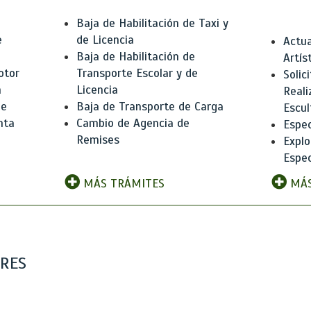
Baja de Habilitación de Taxi y
e
de Licencia
Actua
Baja de Habilitación de
Artís
otor
Transporte Escolar y de
Solic
n
Licencia
Reali
de
Baja de Transporte de Carga
Escul
nta
Cambio de Agencia de
Espec
Remises
Explo
Espec
MÁS TRÁMITES
MÁS
ARES