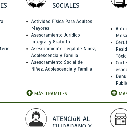
ES
SOCIALES
ra
Actividad Física Para Adultos
Mayores
Autor
Asesoramiento Jurídico
Mesas
Integral y Gratuito
Certi
terio
Asesoramiento Legal de Niñez,
Resid
Adolescencia y Familia
Tóxic
Asesoramiento Social de
Corte
Niñez, Adolescencia y Familia
espec
Denun
Públi
MÁS TRÁMITES
MÁS
ATENCIóN AL
CIUDADANO Y