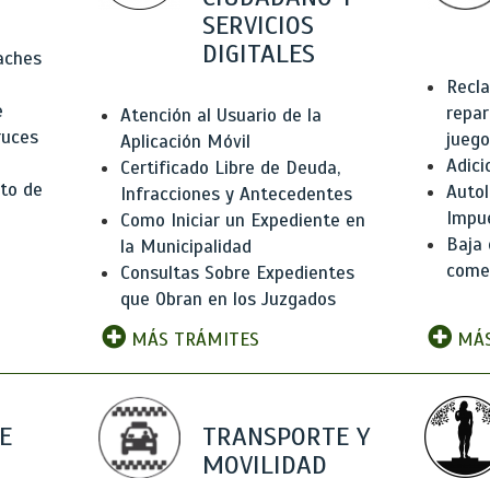
SERVICIOS
DIGITALES
Baches
Recla
e
repar
Atención al Usuario de la
ruces
juego
Aplicación Móvil
Adici
Certificado Libre de Deuda,
to de
Autol
Infracciones y Antecedentes
Impu
Como Iniciar un Expediente en
Baja 
la Municipalidad
comer
Consultas Sobre Expedientes
que Obran en los Juzgados
MÁS TRÁMITES
MÁS
E
TRANSPORTE Y
MOVILIDAD