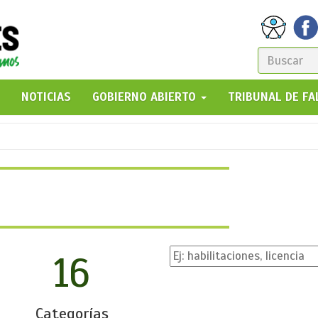
FORM
DE
GO!
NOTICIAS
GOBIERNO ABIERTO
TRIBUNAL DE F
BÚSQ
16
Categorías