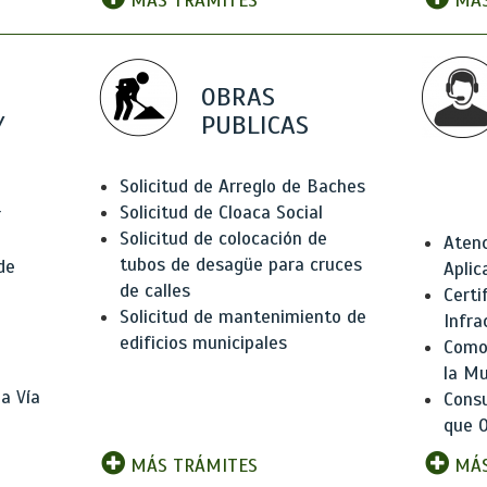
MÁS TRÁMITES
MÁS
OBRAS
Y
PUBLICAS
Solicitud de Arreglo de Baches
Solicitud de Cloaca Social
r
Solicitud de colocación de
Atenc
tubos de desagüe para cruces
de
Aplic
de calles
Certi
Solicitud de mantenimiento de
Infra
edificios municipales
Como 
la Mu
a Vía
Consu
que O
MÁS TRÁMITES
MÁS