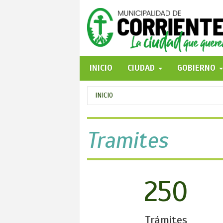
Pasar
al
contenido
principal
INICIO
CIUDAD
GOBIERNO
Se
INICIO
encuentra
usted
Tramites
aquí
250
Trámites