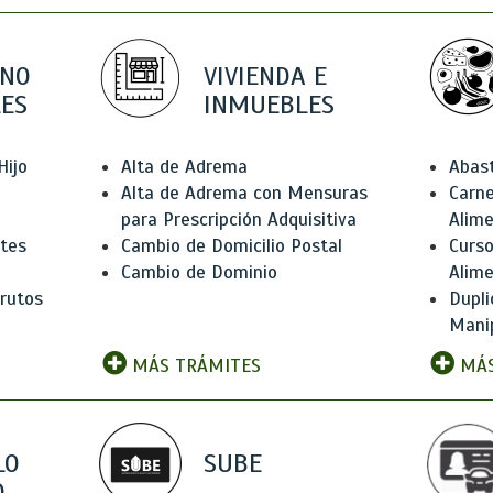
 NO
VIVIENDA E
ES
INMUEBLES
Hijo
Alta de Adrema
Abas
Alta de Adrema con Mensuras
Carne
para Prescripción Adquisitiva
Alim
ntes
Cambio de Domicilio Postal
Curso
Cambio de Dominio
Alim
rutos
Dupli
Manip
MÁS TRÁMITES
MÁS
LO
SUBE
,