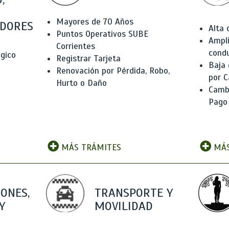
Mayores de 70 Años
DORES
Alta
Puntos Operativos SUBE
Ampli
Corrientes
condu
ógico
Registrar Tarjeta
Baja
Renovación por Pérdida, Robo,
por C
Hurto o Daño
Camb
Pago
MÁS TRÁMITES
MÁS
IONES,
TRANSPORTE Y
Y
MOVILIDAD