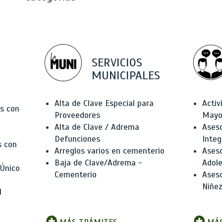
SERVICIOS
MUNICIPALES
Alta de Clave Especial para
Activ
as con
Proveedores
Mayo
Alta de Clave / Adrema
Aseso
Defunciones
Integ
s con
Arreglos varios en cementerio
Aseso
Baja de Clave/Adrema -
Adole
 Único
Cementerio
Aseso
Niñez
l