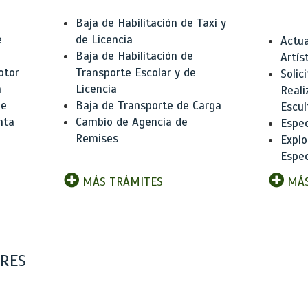
Baja de Habilitación de Taxi y
e
de Licencia
Actua
Baja de Habilitación de
Artís
otor
Transporte Escolar y de
Solic
n
Licencia
Reali
de
Baja de Transporte de Carga
Escul
nta
Cambio de Agencia de
Espec
Remises
Explo
Espec
MÁS TRÁMITES
MÁS
ARES