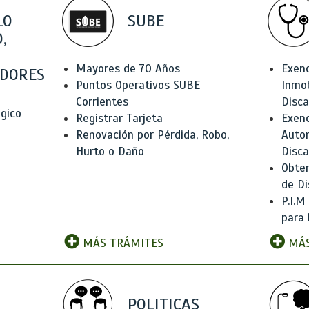
LO
SUBE
,
Mayores de 70 Años
Exen
DORES
Puntos Operativos SUBE
Inmob
Corrientes
Disc
ógico
Registrar Tarjeta
Exenc
Renovación por Pérdida, Robo,
Auto
Hurto o Daño
Disc
Obten
de Di
P.I.M
para 
MÁS TRÁMITES
MÁS
POLITICAS