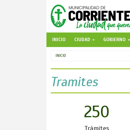
Pasar
al
contenido
principal
INICIO
CIUDAD
GOBIERNO
Se
INICIO
encuentra
usted
Tramites
aquí
250
Trámites