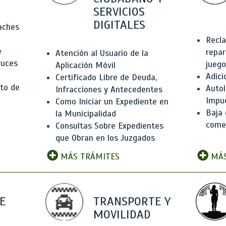
SERVICIOS
DIGITALES
Baches
Recla
e
repar
Atención al Usuario de la
ruces
juego
Aplicación Móvil
Adici
Certificado Libre de Deuda,
to de
Autol
Infracciones y Antecedentes
Impu
Como Iniciar un Expediente en
Baja 
la Municipalidad
comer
Consultas Sobre Expedientes
que Obran en los Juzgados
MÁS TRÁMITES
MÁS
E
TRANSPORTE Y
MOVILIDAD