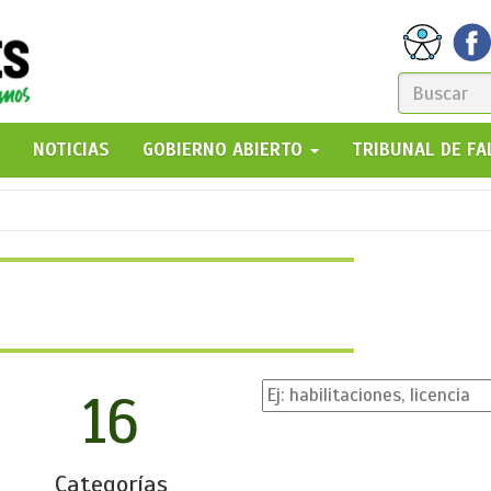
FORM
DE
GO!
NOTICIAS
GOBIERNO ABIERTO
TRIBUNAL DE F
BÚSQ
16
Categorías