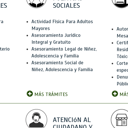
ES
SOCIALES
ra
Actividad Física Para Adultos
Mayores
Autor
Asesoramiento Jurídico
Mesas
Integral y Gratuito
Certi
terio
Asesoramiento Legal de Niñez,
Resid
Adolescencia y Familia
Tóxic
Asesoramiento Social de
Corte
Niñez, Adolescencia y Familia
espec
Denun
Públi
MÁS TRÁMITES
MÁS
ATENCIóN AL
CIUDADANO Y