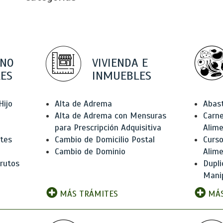
 NO
VIVIENDA E
ES
INMUEBLES
Hijo
Alta de Adrema
Abas
Alta de Adrema con Mensuras
Carne
para Prescripción Adquisitiva
Alim
ntes
Cambio de Domicilio Postal
Curso
Cambio de Dominio
Alim
rutos
Dupli
Manip
MÁS TRÁMITES
MÁS