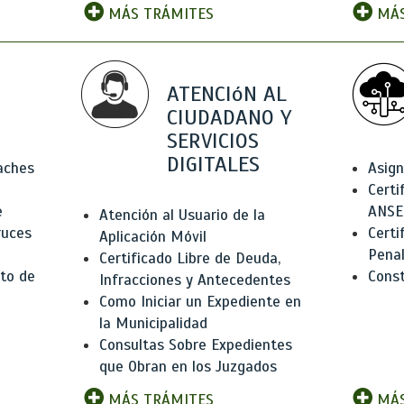
MÁS TRÁMITES
MÁS
ATENCIóN AL
CIUDADANO Y
SERVICIOS
DIGITALES
Baches
Asign
Certi
e
ANSE
Atención al Usuario de la
ruces
Certi
Aplicación Móvil
Pena
Certificado Libre de Deuda,
to de
Const
Infracciones y Antecedentes
Como Iniciar un Expediente en
la Municipalidad
Consultas Sobre Expedientes
que Obran en los Juzgados
MÁS TRÁMITES
MÁS