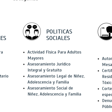
POLITICAS
ES
SOCIALES
ra
Actividad Física Para Adultos
Mayores
Autor
Asesoramiento Jurídico
Mesas
Integral y Gratuito
Certi
terio
Asesoramiento Legal de Niñez,
Resid
Adolescencia y Familia
Tóxic
Asesoramiento Social de
Corte
Niñez, Adolescencia y Familia
espec
Denun
Públi