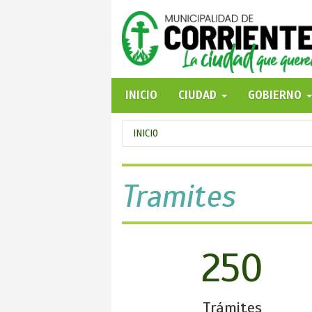
Pasar
al
contenido
principal
INICIO
CIUDAD
GOBIERNO
Se
INICIO
encuentra
usted
Tramites
aquí
250
Trámites