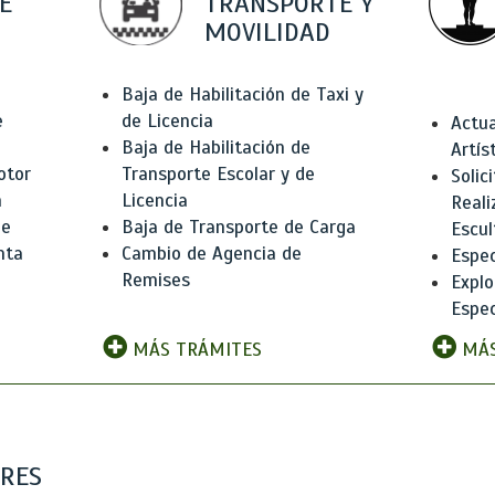
E
TRANSPORTE Y
MOVILIDAD
Baja de Habilitación de Taxi y
e
de Licencia
Actua
Baja de Habilitación de
Artís
otor
Transporte Escolar y de
Solic
n
Licencia
Reali
de
Baja de Transporte de Carga
Escul
nta
Cambio de Agencia de
Espec
Remises
Explo
Espec
MÁS TRÁMITES
MÁS
ARES