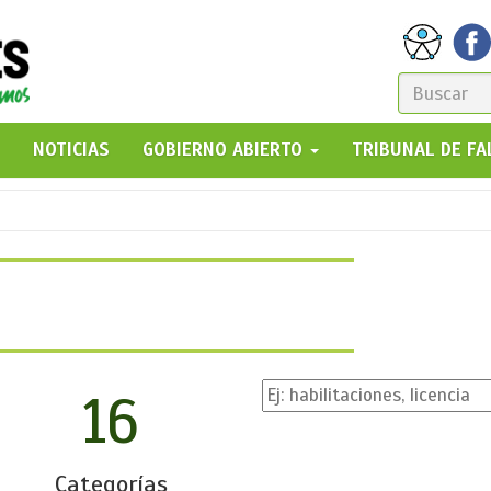
FORM
DE
GO!
NOTICIAS
GOBIERNO ABIERTO
TRIBUNAL DE F
BÚSQ
16
Categorías