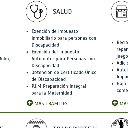
SALUD
Exención de Impuesto
Inmobiliario para personas con
Recla
Discapacidad
repar
Exención del Impuesto
juego
Robo,
Automotor para Personas con
Adici
Discapacidad
Autol
Obtención de Certificado Único
Impu
de Discapacidad
Baja 
P.I.M Preparación Integral
comer
para la Maternidad
MÁS TRÁMITES
MÁS