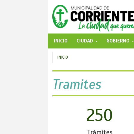
Pasar
al
contenido
principal
INICIO
CIUDAD
GOBIERNO
Se
INICIO
encuentra
usted
Tramites
aquí
250
Trámites