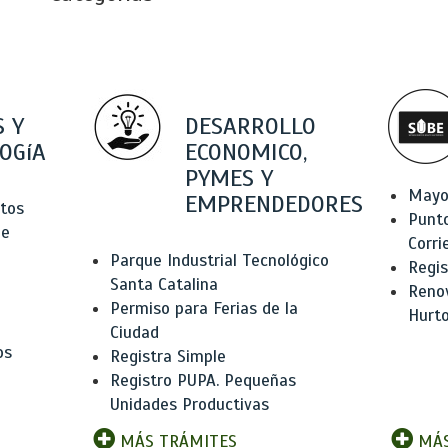
 Y
DESARROLLO
OGíA
ECONOMICO,
PYMES Y
Mayo
EMPRENDEDORES
tos
Punt
de
Corri
Parque Industrial Tecnológico
Regis
Santa Catalina
Renov
Permiso para Ferias de la
Hurt
Ciudad
os
Registra Simple
Registro PUPA. Pequeñas
Unidades Productivas
MÁS TRÁMITES
MÁS