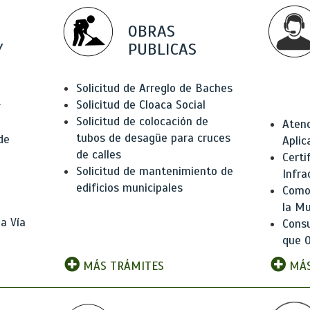
OBRAS
Y
PUBLICAS
Solicitud de Arreglo de Baches
Solicitud de Cloaca Social
r
Solicitud de colocación de
Atenc
tubos de desagüe para cruces
de
Aplic
de calles
Certi
Solicitud de mantenimiento de
Infra
edificios municipales
Como 
la Mu
a Vía
Consu
que O
MÁS TRÁMITES
MÁS