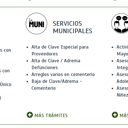
SERVICIOS
MUNICIPALES
Alta de Clave Especial para
Activ
as con
Proveedores
Mayo
Alta de Clave / Adrema
Aseso
Defunciones
Integ
s con
Arreglos varios en cementerio
Aseso
Baja de Clave/Adrema -
Adole
 Único
Cementerio
Aseso
Niñez
l
MÁS TRÁMITES
MÁS