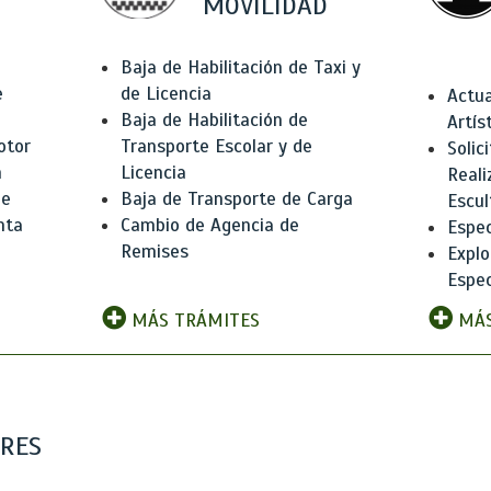
MOVILIDAD
Baja de Habilitación de Taxi y
e
de Licencia
Actua
Baja de Habilitación de
Artís
otor
Transporte Escolar y de
Solic
n
Licencia
Reali
de
Baja de Transporte de Carga
Escul
nta
Cambio de Agencia de
Espec
Remises
Explo
Espec
MÁS TRÁMITES
MÁS
ARES