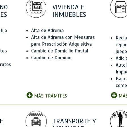
 NO
VIVIENDA E
ES
INMUEBLES
Hijo
Alta de Adrema
Alta de Adrema con Mensuras
Recla
para Prescripción Adquisitiva
repar
ntes
Cambio de Domicilio Postal
juego
Cambio de Dominio
Adici
rutos
Autol
Impu
Baja 
comer
MÁS TRÁMITES
MÁS
E
TRANSPORTE Y