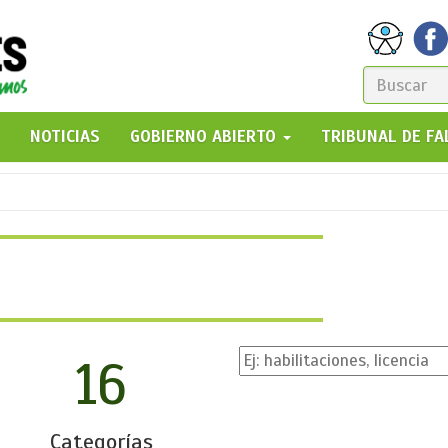
FORM
DE
GO!
NOTICIAS
GOBIERNO ABIERTO
TRIBUNAL DE F
BÚSQ
16
Categorías