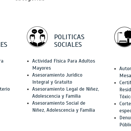
POLITICAS
ES
SOCIALES
ra
Actividad Física Para Adultos
Mayores
Autor
Asesoramiento Jurídico
Mesas
Integral y Gratuito
Certi
terio
Asesoramiento Legal de Niñez,
Resid
Adolescencia y Familia
Tóxic
Asesoramiento Social de
Corte
Niñez, Adolescencia y Familia
espec
Denun
Públi