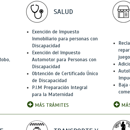
SALUD
Exención de Impuesto
Inmobiliario para personas con
Recla
Discapacidad
repar
Exención del Impuesto
juego
Robo,
Automotor para Personas con
Adici
Discapacidad
Autol
Obtención de Certificado Único
Impu
de Discapacidad
Baja 
P.I.M Preparación Integral
comer
para la Maternidad
MÁS TRÁMITES
MÁS