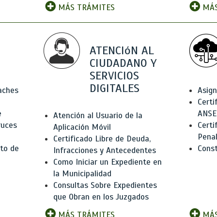
MÁS TRÁMITES
MÁS
ATENCIóN AL
CIUDADANO Y
SERVICIOS
DIGITALES
Baches
Asign
Certi
e
ANSE
Atención al Usuario de la
ruces
Certi
Aplicación Móvil
Pena
Certificado Libre de Deuda,
to de
Const
Infracciones y Antecedentes
Como Iniciar un Expediente en
la Municipalidad
Consultas Sobre Expedientes
que Obran en los Juzgados
MÁS TRÁMITES
MÁS