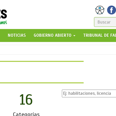
FORM
DE
GO!
NOTICIAS
GOBIERNO ABIERTO
TRIBUNAL DE F
BÚSQ
16
Categorías