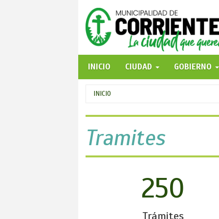
Pasar
al
contenido
principal
INICIO
CIUDAD
GOBIERNO
Se
INICIO
encuentra
usted
Tramites
aquí
250
Trámites