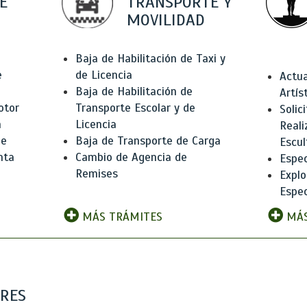
E
TRANSPORTE Y
MOVILIDAD
Baja de Habilitación de Taxi y
e
de Licencia
Actua
Baja de Habilitación de
Artís
otor
Transporte Escolar y de
Solic
n
Licencia
Reali
de
Baja de Transporte de Carga
Escul
nta
Cambio de Agencia de
Espec
Remises
Explo
Espec
MÁS TRÁMITES
MÁS
ARES