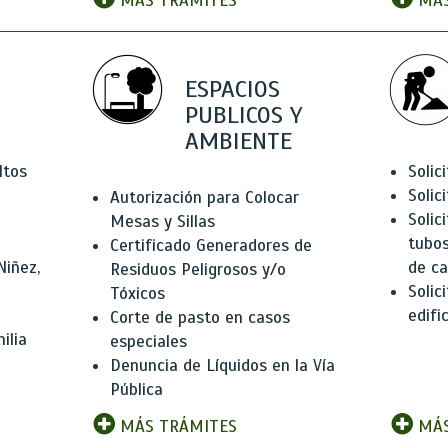
MÁS TRÁMITES
MÁS
ESPACIOS
PUBLICOS Y
AMBIENTE
ltos
Solic
Solic
Autorización para Colocar
Solic
Mesas y Sillas
tubos
Certificado Generadores de
Niñez,
de ca
Residuos Peligrosos y/o
Solic
Tóxicos
edifi
Corte de pasto en casos
ilia
especiales
Denuncia de Líquidos en la Vía
Pública
MÁS TRÁMITES
MÁS