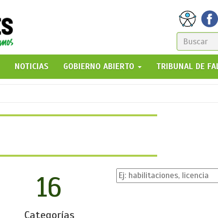
FORM
DE
GO!
NOTICIAS
GOBIERNO ABIERTO
TRIBUNAL DE F
BÚSQ
16
Categorías