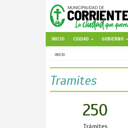
Pasar
al
contenido
principal
INICIO
CIUDAD
GOBIERNO
Se
INICIO
encuentra
usted
Tramites
aquí
250
Trámites