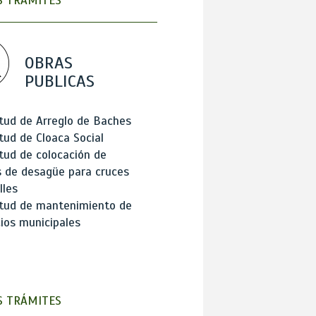
 TRÁMITES
OBRAS
PUBLICAS
itud de Arreglo de Baches
itud de Cloaca Social
itud de colocación de
 de desagüe para cruces
lles
itud de mantenimiento de
cios municipales
 TRÁMITES