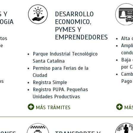
 Y
DESARROLLO
OGíA
ECONOMICO,
PYMES Y
EMPRENDEDORES
tos
Alta
de
Ampli
condu
Parque Industrial Tecnológico
Baja
Santa Catalina
por C
Permiso para Ferias de la
Camb
Ciudad
os
Pago
Registra Simple
Registro PUPA. Pequeñas
Unidades Productivas
MÁS TRÁMITES
MÁS