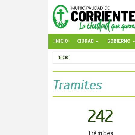
Pasar
al
contenido
principal
INICIO
CIUDAD
GOBIERNO
Se
INICIO
encuentra
usted
Tramites
aquí
242
Trámites