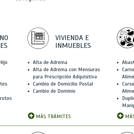
 NO
VIVIENDA E
ES
INMUEBLES
Hijo
Alta de Adrema
Abas
Alta de Adrema con Mensuras
Carne
para Prescripción Adquisitiva
Alim
ntes
Cambio de Domicilio Postal
Curso
Cambio de Dominio
Alim
rutos
Dupli
Manip
MÁS TRÁMITES
MÁS