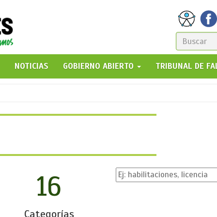
FORM
DE
GO!
NOTICIAS
GOBIERNO ABIERTO
TRIBUNAL DE F
BÚSQ
16
Categorías