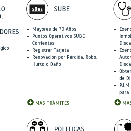
LO
SUBE
,
Mayores de 70 Años
Exen
DORES
Puntos Operativos SUBE
Inmob
Corrientes
Disc
ógico
Registrar Tarjeta
Exenc
Renovación por Pérdida, Robo,
Auto
Hurto o Daño
Disc
Obten
de Di
P.I.M
para 
MÁS TRÁMITES
MÁS
POLITICAS