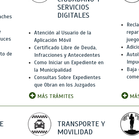
SERVICIOS
DIGITALES
Baches
Recla
e
repar
Atención al Usuario de la
ruces
juego
Aplicación Móvil
Adici
Certificado Libre de Deuda,
to de
Autol
Infracciones y Antecedentes
Impu
Como Iniciar un Expediente en
Baja 
la Municipalidad
comer
Consultas Sobre Expedientes
que Obran en los Juzgados
MÁS TRÁMITES
MÁS
E
TRANSPORTE Y
MOVILIDAD