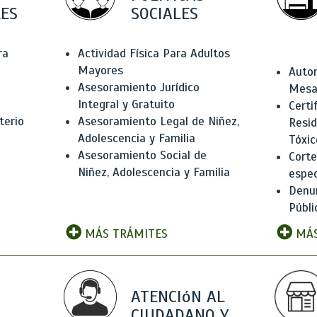
ES
SOCIALES
ra
Actividad Física Para Adultos
Mayores
Autor
Asesoramiento Jurídico
Mesas
Integral y Gratuito
Certi
terio
Asesoramiento Legal de Niñez,
Resid
Adolescencia y Familia
Tóxic
Asesoramiento Social de
Corte
Niñez, Adolescencia y Familia
espec
Denun
Públi
MÁS TRÁMITES
MÁS
ATENCIóN AL
CIUDADANO Y