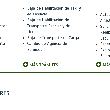
Baja de Habilitación de Taxi y
e
de Licencia
Actua
Baja de Habilitación de
Artís
otor
Transporte Escolar y de
Solic
n
Licencia
Reali
de
Baja de Transporte de Carga
Escul
nta
Cambio de Agencia de
Espec
Remises
Explo
Espec
MÁS TRÁMITES
MÁS
ARES