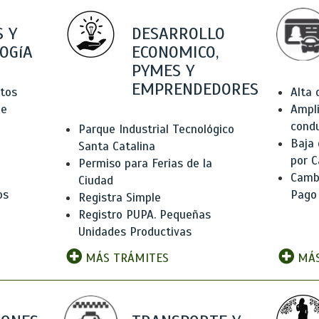
 Y
DESARROLLO
OGíA
ECONOMICO,
PYMES Y
EMPRENDEDORES
tos
Alta
de
Ampli
condu
Parque Industrial Tecnológico
Baja
Santa Catalina
por C
Permiso para Ferias de la
Camb
Ciudad
os
Pago
Registra Simple
Registro PUPA. Pequeñas
Unidades Productivas
MÁS TRÁMITES
MÁS