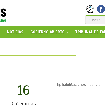
FORM
DE
GO!
NOTICIAS
GOBIERNO ABIERTO
TRIBUNAL DE F
BÚSQ
16
Categorías