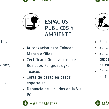
MÁS TRÁMITES
MÁS
ESPACIOS
PUBLICOS Y
AMBIENTE
ltos
Solic
Solic
Autorización para Colocar
Solic
Mesas y Sillas
tubos
Certificado Generadores de
Niñez,
de ca
Residuos Peligrosos y/o
Solic
Tóxicos
edifi
Corte de pasto en casos
ilia
especiales
Denuncia de Líquidos en la Vía
Pública
MÁS TRÁMITES
MÁS