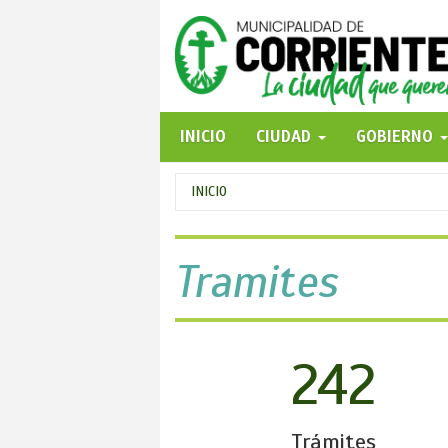
Pasar
al
contenido
principal
INICIO
CIUDAD
GOBIERNO
Se
INICIO
encuentra
usted
Tramites
aquí
242
Trámites