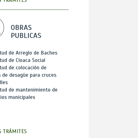
 TRÁMITES
OBRAS
PUBLICAS
itud de Arreglo de Baches
itud de Cloaca Social
itud de colocación de
 de desagüe para cruces
lles
itud de mantenimiento de
cios municipales
 TRÁMITES