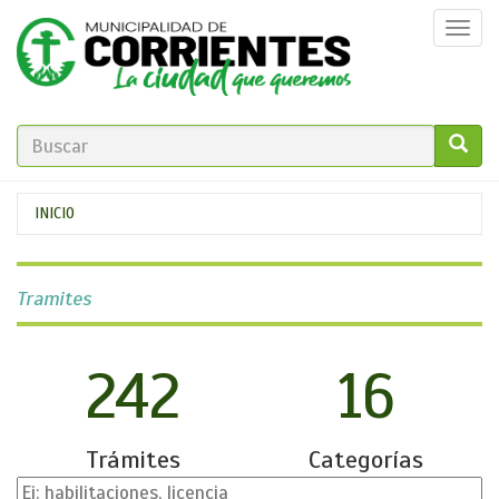
Pasar
Togg
al
navi
contenido
principal
FORMULARIO
DE
GO!
Se
INICIO
BÚSQUEDA
encuentra
usted
Tramites
aquí
242
16
Trámites
Categorías