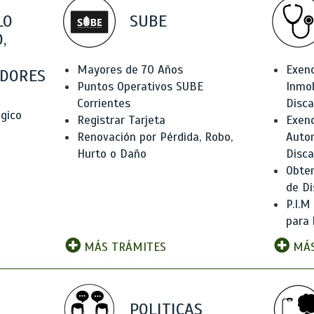
LO
SUBE
,
Mayores de 70 Años
Exen
DORES
Puntos Operativos SUBE
Inmob
Corrientes
Disc
ógico
Registrar Tarjeta
Exenc
Renovación por Pérdida, Robo,
Auto
Hurto o Daño
Disc
Obten
de Di
P.I.M
para 
MÁS TRÁMITES
MÁS
POLITICAS