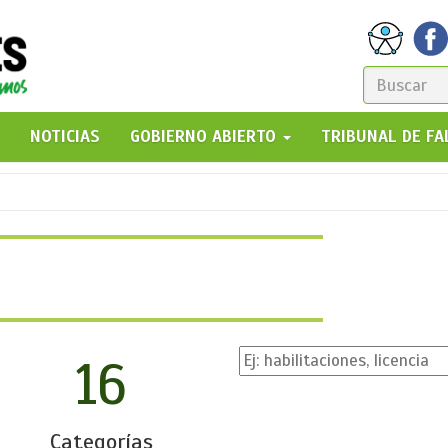
FORM
DE
GO!
NOTICIAS
GOBIERNO ABIERTO
TRIBUNAL DE F
BÚSQ
16
Categorías