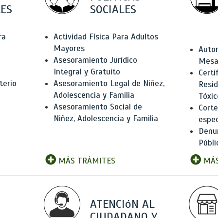
ES
SOCIALES
ra
Actividad Física Para Adultos
Mayores
Autor
Asesoramiento Jurídico
Mesas
Integral y Gratuito
Certi
terio
Asesoramiento Legal de Niñez,
Resid
Adolescencia y Familia
Tóxic
Asesoramiento Social de
Corte
Niñez, Adolescencia y Familia
espec
Denun
Públi
MÁS TRÁMITES
MÁS
ATENCIóN AL
CIUDADANO Y