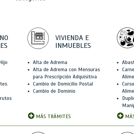
 NO
VIVIENDA E
ES
INMUEBLES
Hijo
Alta de Adrema
Abas
Alta de Adrema con Mensuras
Carne
para Prescripción Adquisitiva
Alim
ntes
Cambio de Domicilio Postal
Curso
Cambio de Dominio
Alim
rutos
Dupli
Manip
MÁS TRÁMITES
MÁS