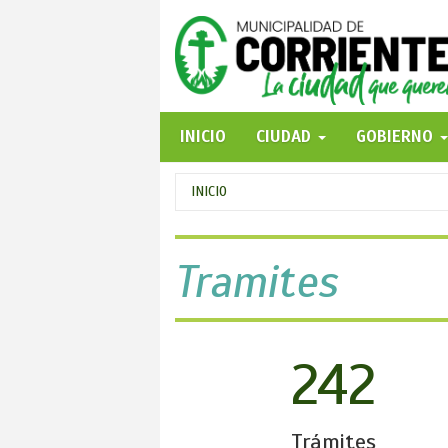
Pasar
al
contenido
principal
INICIO
CIUDAD
GOBIERNO
Se
INICIO
encuentra
usted
Tramites
aquí
242
Trámites