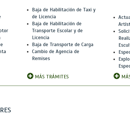
Baja de Habilitación de Taxi y
e
de Licencia
Actua
Baja de Habilitación de
Artís
otor
Transporte Escolar y de
Solic
n
Licencia
Reali
de
Baja de Transporte de Carga
Escul
nta
Cambio de Agencia de
Espec
Remises
Explo
Espec
MÁS TRÁMITES
MÁS
ARES