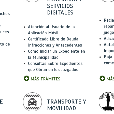
SERVICIOS
DIGITALES
Baches
Recla
e
repar
Atención al Usuario de la
ruces
juego
Aplicación Móvil
Adici
Certificado Libre de Deuda,
to de
Autol
Infracciones y Antecedentes
Impu
Como Iniciar un Expediente en
Baja 
la Municipalidad
comer
Consultas Sobre Expedientes
que Obran en los Juzgados
MÁS TRÁMITES
MÁS
E
TRANSPORTE Y
MOVILIDAD